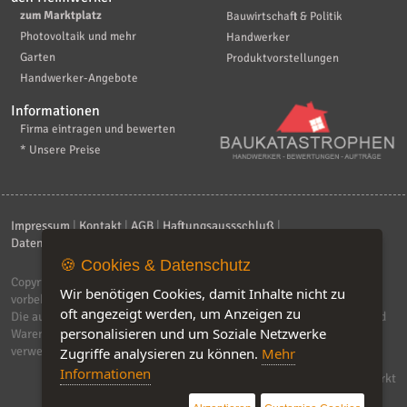
zum Marktplatz
Bauwirtschaft & Politik
Photovoltaik und mehr
Handwerker
Garten
Produktvorstellungen
Handwerker-Angebote
Informationen
Firma eintragen und bewerten
* Unsere Preise
Impressum
|
Kontakt
|
AGB
|
Haftungsaussschluß
|
Datenschutzerklärung
|
FAQ
🍪 Cookies & Datenschutz
Copyright © 2026
ebiz-consult GmbH & Co. KG
. Alle Rechte
Wir benötigen Cookies, damit Inhalte nicht zu
vorbehalten.
oft angezeigt werden, um Anzeigen zu
Die auf dieser Seite verwendeten Produktbezeichnungen, Namen und
personalisieren und um Soziale Netzwerke
Warenzeichen sind Eigentum der jeweiligen Firmen. Unser Portal
verwendet Affiliat-Links, für dir wir Geld erhalten.
Zugriffe analysieren zu können.
Mehr
Informationen
Software by IQ-Markt