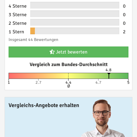
4 Sterne
0
3 Sterne
0
2 Sterne
0
1 Stern
2
Insgesamt 44 Bewertungen
Jetzt bewerten
Vergleich zum Bundes-Durchschnitt
4.8
1
2.7
4.4
4.7
5
Ø
Vergleichs-Angebote erhalten