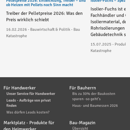
Pelletpreise 2026: Entwicklung, Treiber – und
Isolier-Fuchs – Spezial
ob Heizen mit Pellets noch Sinn macht
Isolier-Fuchs ist ei
Treiber der Pelletpreise 2026: Was den
Fachhändler und On
Preis wirklich schiebt
Isoliermaterial, der
Rohrisolierungen in
16.02.2026 - Bauwirtschaft & Politik - Bau
Gebäudetechnik spez
Katastrophe
15.07.2025 - Produktv
Katastrophe
Für Handwerker
Für Bauherrn
Unser Service für Handwerker
Bis zu 30% der Baukosten
sparen -so geht's
Leads - Aufträge von privat
finden
Haus- und Baumessen 2026
Was dürfen Leads kosten?
Marktplatz - Produkte für
Bau-Magazin
den Heimwerker
Übersicht