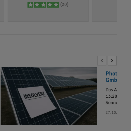
(20)
Photovolt
GmbH“ in 
Das Amtsger
13:20 Uhr da
Sonnenkaufh
27.10.2025 - 