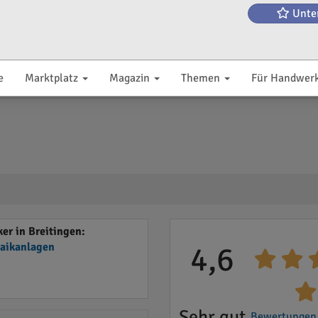
Unte
e
Marktplatz
Magazin
Themen
Für Handwer
er in Breitingen:
taikanlagen
4,6
Sehr gut
Bewertungen