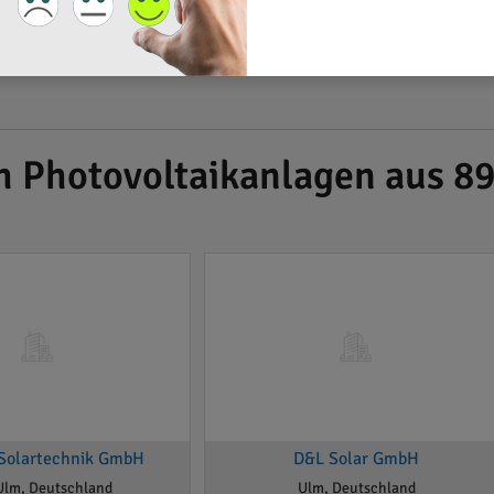
h Photovoltaikanlagen aus 8
Solartechnik GmbH
D&L Solar GmbH
Ulm, Deutschland
Ulm, Deutschland