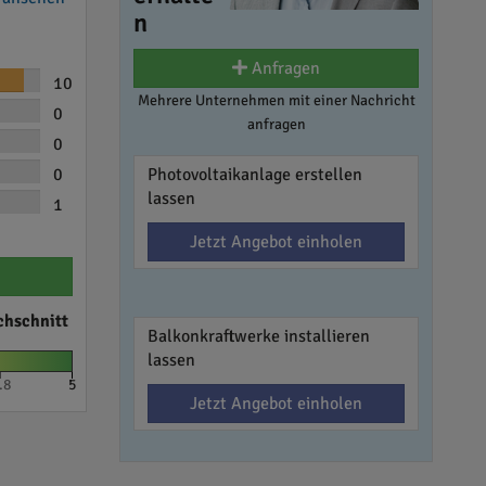
n
Anfragen
10
Mehrere Unternehmen mit einer Nachricht
0
anfragen
0
0
Photovoltaikanlage erstellen
lassen
1
Jetzt Angebot einholen
chschnitt
Balkonkraftwerke installieren
lassen
.8
5
Jetzt Angebot einholen