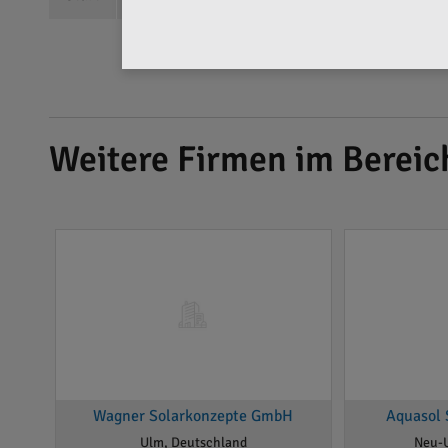
Weitere Firmen im Bereic
Wagner Solarkonzepte GmbH
Aquasol 
Ulm, Deutschland
Neu-