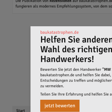
Die Publikation von
Rezensionen
auf baukatastrophen.de
fungieren als modernes Empfehlungssystem, von dem sow
baukatastrophen.de
Helfen Sie anderen
Wahl des richtige
Handwerkers!
Bewerten Sie jetzt den Handwerker
"MW S
baukatastrophen.de und helfen Sie dabei, q
Entscheidungen zu treffen und mögliche
zu vermeiden.
Teilen Sie Ihre Erfahrung und helfen Sie 
jetzt bewerten
Start
Beschreibung
Bewertungen