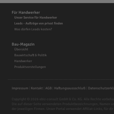
Für Handwerker
Unser Service für Handwerker
Leads - Aufträge von privat finden
Was dürfen Leads kosten?
Bau-Magazin
Übersicht
Bauwirtschaft & Politik
Handwerker
Produktvorstellungen
Impressum
|
Kontakt
|
AGB
|
Haftungsaussschluß
|
Datenschutzerkl
Copyright © 2026
ebiz-consult GmbH & Co. KG
. Alle Rechte vorbeha
Die auf dieser Seite verwendeten Produktbezeichnungen, Namen u
der jeweiligen Firmen. Unser Portal verwendet Affiliat-Links, für dir