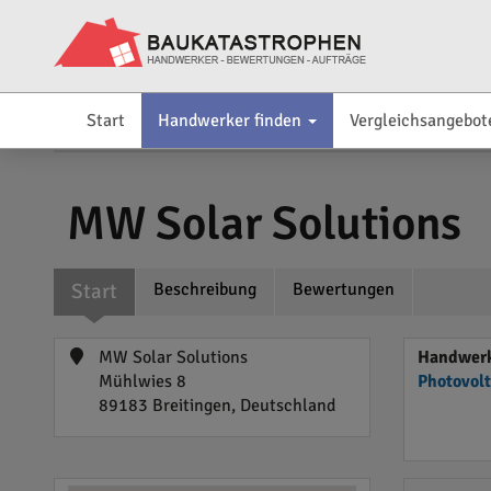
Start
Handwerker finden
Vergleichsangebot
MW Solar Solutions
Start
Beschreibung
Bewertungen
MW Solar Solutions
Handwerk
Mühlwies 8
Photovol
89183 Breitingen, Deutschland