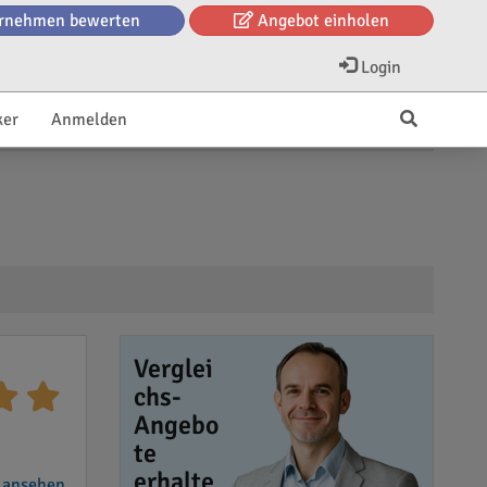
rnehmen bewerten
Angebot einholen
Login
ker
Anmelden
Verglei
chs-
Angebo
te
erhalte
 ansehen