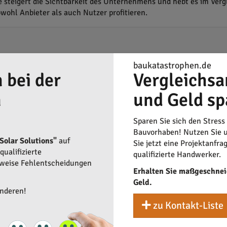
 steigert die Sichtbarkeit des Unternehmens und hebt es im Ver
ohl Anbieter als auch Nutzer profitieren.
baukatastrophen.de
 bei der
Vergleichsa
n
und Geld sp
Sparen Sie sich den Stress
Bauvorhaben! Nutzen Sie u
olar Solutions"
auf
Sie jetzt eine Projektanfra
ualifizierte
qualifizierte Handwerker.
rweise Fehlentscheidungen
Erhalten Sie maßgeschnei
Geld.
anderen!
zu Kontakt-Liste