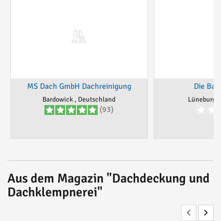
MS Dach GmbH Dachreinigung
Die Bau
Bardowick , Deutschland
Lüneburg, 
(93)
Aus dem Magazin "Dachdeckung und
Dachklempnerei"