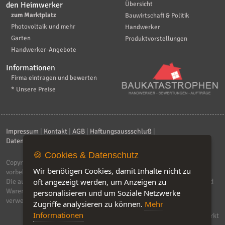
den Heimwerker
Übersicht
zum Marktplatz
Bauwirtschaft & Politik
Photovoltaik und mehr
Handwerker
Garten
Produktvorstellungen
Handwerker-Angebote
Informationen
Firma eintragen und bewerten
* Unsere Preise
Impressum
|
Kontakt
|
AGB
|
Haftungsaussschluß
|
Datenschutzerklärung
|
FAQ
🍪 Cookies & Datenschutz
Copyright © 2026
ebiz-consult GmbH & Co. KG
. Alle Rechte
Wir benötigen Cookies, damit Inhalte nicht zu
vorbehalten.
oft angezeigt werden, um Anzeigen zu
Die auf dieser Seite verwendeten Produktbezeichnungen, Namen und
Warenzeichen sind Eigentum der jeweiligen Firmen. Unser Portal
personalisieren und um Soziale Netzwerke
verwendet Affiliat-Links, für dir wir Geld erhalten.
Zugriffe analysieren zu können.
Mehr
Informationen
Software by IQ-Markt