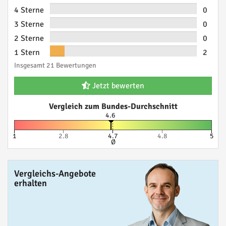
4 Sterne
0
3 Sterne
0
2 Sterne
0
1 Stern
2
Insgesamt 21 Bewertungen
Jetzt bewerten
Vergleich zum Bundes-Durchschnitt
4.6
1
2.8
4.7
4.8
5
Ø
Vergleichs-Angebote
erhalten