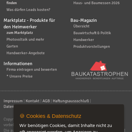
finden
Haus- und Baumessen 2026
Was dürfen Leads kosten?
Marktplatz - Produkte für
Bau-Magazin
den Heimwerker
Übersicht
zum Marktplatz
Bauwirtschaft & Politik
Photovoltaik und mehr
Handwerker
Garten
Produktvorstellungen
Handwerker-Angebote
Informationen
Firma eintragen und bewerten
* Unsere Preise
Impressum
|
Kontakt
|
AGB
|
Haftungsaussschluß
|
Datenschutzerklärung
|
FAQ
🍪 Cookies & Datenschutz
Copyright © 2026
ebiz-consult GmbH & Co. KG
. Alle Rechte
vorbehalten.
Wir benötigen Cookies, damit Inhalte nicht zu
Die auf dieser Seite verwendeten Produktbezeichnungen, Namen und
oft angezeigt werden, um Anzeigen zu