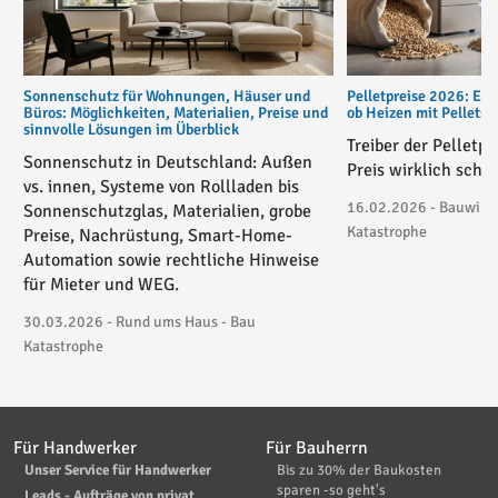
Sonnenschutz für Wohnungen, Häuser und
Pelletpreise 2026: Ent
Büros: Möglichkeiten, Materialien, Preise und
ob Heizen mit Pellets
sinnvolle Lösungen im Überblick
Treiber der Pelletp
Sonnenschutz in Deutschland: Außen
Preis wirklich schie
vs. innen, Systeme von Rollladen bis
16.02.2026 - Bauwirtsc
Sonnenschutzglas, Materialien, grobe
Katastrophe
Preise, Nachrüstung, Smart-Home-
Automation sowie rechtliche Hinweise
für Mieter und WEG.
30.03.2026 - Rund ums Haus - Bau
Katastrophe
Für Handwerker
Für Bauherrn
Unser Service für Handwerker
Bis zu 30% der Baukosten
sparen -so geht's
Leads - Aufträge von privat