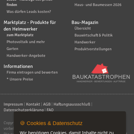
finden
Haus- und Baumessen 2026
Was dürfen Leads kosten?
Marktplatz - Produkte für
Bau-Magazin
den Heimwerker
Übersicht
zum Marktplatz
Bauwirtschaft & Politik
Photovoltaik und mehr
Handwerker
Garten
Produktvorstellungen
Handwerker-Angebote
Informationen
Firma eintragen und bewerten
* Unsere Preise
Impressum
|
Kontakt
|
AGB
|
Haftungsaussschluß
|
Datenschutzerklärung
|
FAQ
Copyright © 2026
ebiz-consult GmbH & Co. KG
. Alle Rechte
🍪 Cookies & Datenschutz
vorbehalten.
Wir benötigen Cookies, damit Inhalte nicht zu