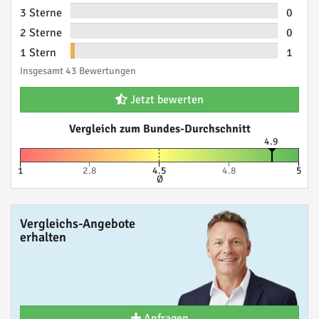
3 Sterne
0
2 Sterne
0
1 Stern
1
Insgesamt 43 Bewertungen
Jetzt bewerten
Vergleich zum Bundes-Durchschnitt
4.9
1
2.8
4.5
4.8
5
Ø
Vergleichs-Angebote
erhalten
Anfragen