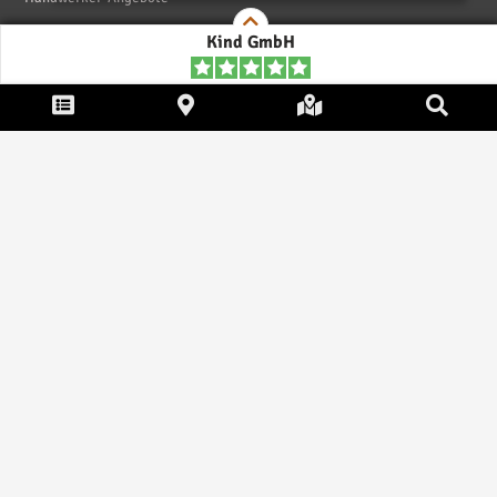
Informationen
Kind GmbH
Firma eintragen und bewerten
* Unsere Preise
Impressum
|
Kontakt
|
AGB
|
Haftungsaussschluß
|
Datenschutzerklärung
|
FAQ
Copyright © 2026
ebiz-consult GmbH & Co. KG
. Alle Rechte
vorbehalten.
Die auf dieser Seite verwendeten Produktbezeichnungen, Namen und
Warenzeichen sind Eigentum der jeweiligen Firmen. Unser Portal
verwendet Affiliat-Links, für dir wir Geld erhalten.
Software by IQ-Markt