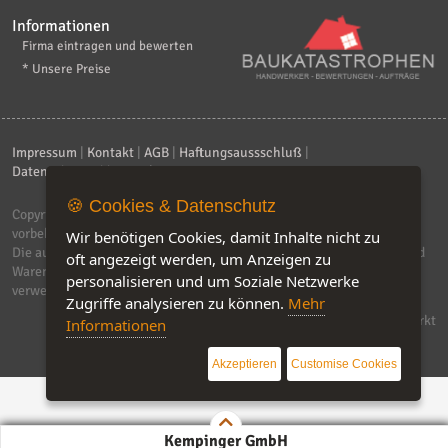
Informationen
Firma eintragen und bewerten
* Unsere Preise
Impressum
|
Kontakt
|
AGB
|
Haftungsaussschluß
|
Datenschutzerklärung
|
FAQ
🍪 Cookies & Datenschutz
Copyright © 2026
ebiz-consult GmbH & Co. KG
. Alle Rechte
vorbehalten.
Wir benötigen Cookies, damit Inhalte nicht zu
Die auf dieser Seite verwendeten Produktbezeichnungen, Namen und
oft angezeigt werden, um Anzeigen zu
Warenzeichen sind Eigentum der jeweiligen Firmen. Unser Portal
personalisieren und um Soziale Netzwerke
verwendet Affiliat-Links, für dir wir Geld erhalten.
Zugriffe analysieren zu können.
Mehr
Software by IQ-Markt
Informationen
Akzeptieren
Customise Cookies
Kempinger GmbH