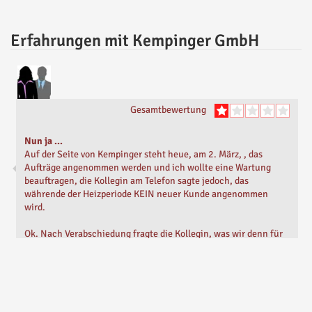
Erfahrungen mit Kempinger GmbH
Gesamtbewertung
Nun ja ...
Auf der Seite von Kempinger steht heue, am 2. März, , das
Aufträge angenommen werden und ich wollte eine Wartung
beauftragen, die Kollegin am Telefon sagte jedoch, das
währende der Heizperiode KEIN neuer Kunde angenommen
wird.
Ok. Nach Verabschiedung fragte die Kollegin, was wir denn für
eine Heizung hätten ...
und auf der Kempinger Seite ging wurde die Bewertung leider
nach Eintrag der Mailadresse abgebrochen und konnte nicht
geschickt werden ...
Geschrieben von
Angelika D.
Vor
5 Monaten