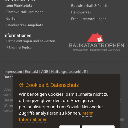
zum Marktplatz
Bauwirtschaft & Politik
Photovoltaik und mehr
Handwerker
Garten
Produktvorstellungen
Handwerker-Angebote
Informationen
Firma eintragen und bewerten
* Unsere Preise
Impressum
|
Kontakt
|
AGB
|
Haftungsaussschluß
|
Datenschutzerklärung
|
FAQ
🍪 Cookies & Datenschutz
Copyright © 2026
ebiz-consult GmbH & Co. KG
. Alle Rechte
Wir benötigen Cookies, damit Inhalte nicht zu
vorbehalten.
oft angezeigt werden, um Anzeigen zu
Die auf dieser Seite verwendeten Produktbezeichnungen, Namen und
Warenzeichen sind Eigentum der jeweiligen Firmen. Unser Portal
personalisieren und um Soziale Netzwerke
verwendet Affiliat-Links, für dir wir Geld erhalten.
Zugriffe analysieren zu können.
Mehr
Informationen
Software by IQ-Markt