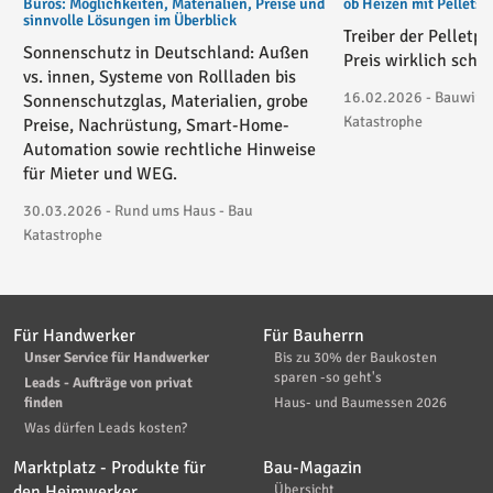
Büros: Möglichkeiten, Materialien, Preise und
ob Heizen mit Pellets
sinnvolle Lösungen im Überblick
Treiber der Pelletp
Sonnenschutz in Deutschland: Außen
Preis wirklich schie
vs. innen, Systeme von Rollladen bis
16.02.2026 - Bauwirtsc
Sonnenschutzglas, Materialien, grobe
Katastrophe
Preise, Nachrüstung, Smart-Home-
Automation sowie rechtliche Hinweise
für Mieter und WEG.
30.03.2026 - Rund ums Haus - Bau
Katastrophe
Für Handwerker
Für Bauherrn
Unser Service für Handwerker
Bis zu 30% der Baukosten
sparen -so geht's
Leads - Aufträge von privat
finden
Haus- und Baumessen 2026
Was dürfen Leads kosten?
Marktplatz - Produkte für
Bau-Magazin
den Heimwerker
Übersicht