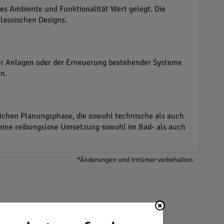
es Ambiente und Funktionalität Wert gelegt. Die
lassischen Designs.
er Anlagen oder der Erneuerung bestehender Systeme
n.
lichen Planungsphase, die sowohl technische als auch
 eine reibungslose Umsetzung sowohl im Bad- als auch
*Änderungen und Irrtümer vorbehalten