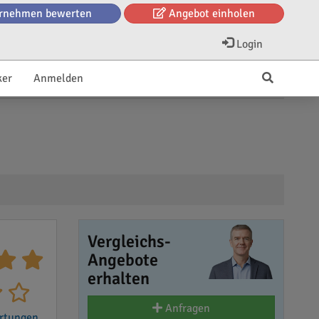
rnehmen bewerten
Angebot einholen
Login
ker
Anmelden
Vergleichs-
Angebote
erhalten
Anfragen
rtungen