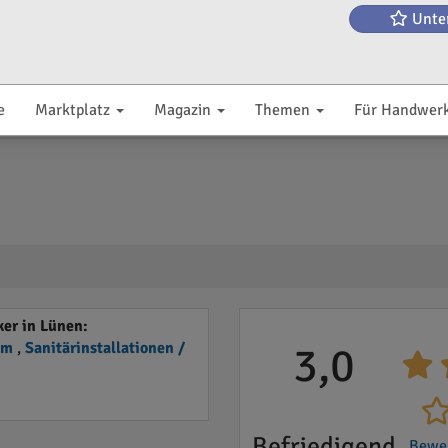
Unte
e
Marktplatz
Magazin
Themen
Für Handwer
er in Lünen:
em
,
Sanitärinstallationen /
3,0
Befriedigend
Bewe