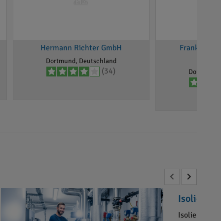
Hermann Richter GmbH
Frank Wachh
Heiz
Dortmund, Deutschland
(34)
Dortmund,
Isolier-Fu
Isolier-Fuch