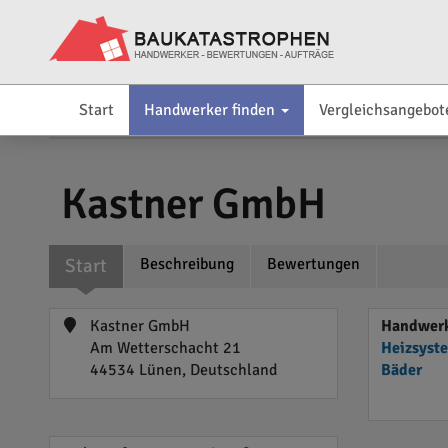
Start
Handwerker finden
Vergleichsangebot
Kastner GmbH
Start
Beschreibung
Bewertungen
Kastner GmbH
Handwerk
Am Wetterschacht 21
Heizsyst
44534 Lünen, Deutschland
Bäder