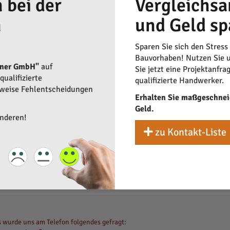
 bei der
Vergleichsa
n
und Geld sp
Sparen Sie sich den Stress
Bauvorhaben! Nutzen Sie u
tner GmbH"
auf
Sie jetzt eine Projektanfra
ualifizierte
qualifizierte Handwerker.
rweise Fehlentscheidungen
Erhalten Sie maßgeschnei
Geld.
anderen!
zu Kontakt-Liste
 wurde uns am Telefon folgendes gefragt: