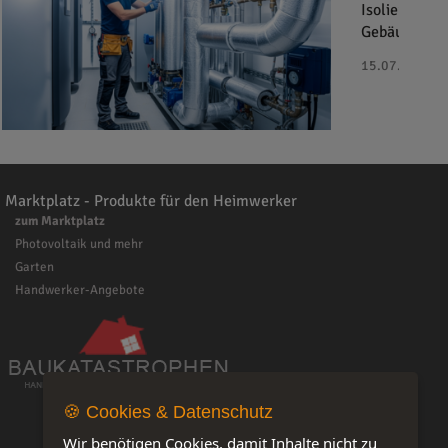
Isoliermater
Gebäudetechn
15.07.2025 - 
Marktplatz - Produkte für den Heimwerker
zum Marktplatz
Photovoltaik und mehr
Garten
Handwerker-Angebote
🍪 Cookies & Datenschutz
Wir benötigen Cookies, damit Inhalte nicht zu