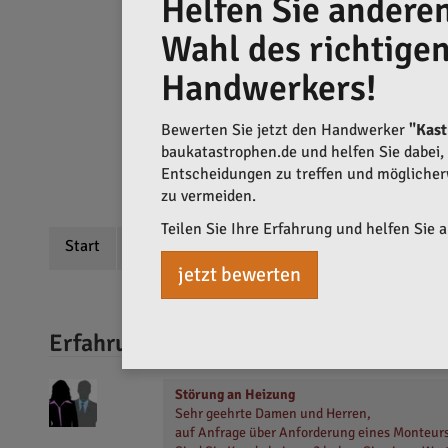
Helfen Sie anderen
Wahl des richtige
Handwerkers!
Bewerten Sie jetzt den Handwerker
"Kas
baukatastrophen.de und helfen Sie dabei, q
Entscheidungen zu treffen und mögliche
zu vermeiden.
Teilen Sie Ihre Erfahrung und helfen Sie 
Start
Beschreibung
Bewertungen
jetzt bewerten
Erfahrungen mit Kastner GmbH
Störung an Heizung
Sehr geehrte Damen und Herren,
auf Anfrage über Anforderung eines Monteurs