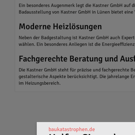
Ein besonderes Augenmerk legt die Kastner GmbH auf die
Badausstellung von Kastner GmbH in Lünen bietet eine 
Moderne Heizlösungen
Neben der Badgestaltung ist Kastner GmbH auch Expert
wählen. Ein besonderes Anliegen ist die Energieeffizie
Fachgerechte Beratung und Aus
Die Kastner GmbH steht für präzise und fachgerechte Be
gestalterische Aspekte berücksichtigt. Die jahrelange
im Heizungsbereich.
baukatastrophen.de