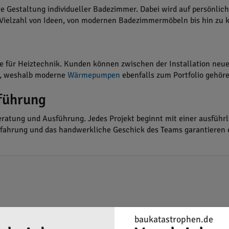
 Gestaltung individueller Badezimmer. Dabei wird auf persönlich
Vielzahl von Ideen, von modernen Badezimmermöbeln bis hin zu k
e für Heiztechnik. Kunden können zwischen der Installation neu
nz, weshalb moderne
Wärmepumpen
ebenfalls zum Portfolio gehöre
führung
ratung und Ausführung. Jedes Projekt beginnt mit einer ausführ
 Erfahrung und das handwerkliche Geschick des Teams garantieren
baukatastrophen.de