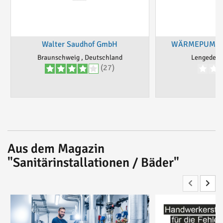
Walter Saudhof GmbH
WÄRMEPUMPE
Braunschweig , Deutschland
Lengede, 
(27)
Aus dem Magazin
"Sanitärinstallationen / Bäder"