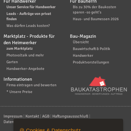
Für Handwerker
Für Bauherrn
Unser Service für Handwerker
Bis zu 30% der Baukosten
sparen -so geht's
Leads - Aufträge von privat
finden
Haus- und Baumessen 2026
Was dürfen Leads kosten?
Marktplatz - Produkte für
Bau-Magazin
den Heimwerker
Übersicht
zum Marktplatz
Bauwirtschaft & Politik
Photovoltaik und mehr
Handwerker
Garten
Produktvorstellungen
Handwerker-Angebote
Informationen
Firma eintragen und bewerten
* Unsere Preise
Impressum
|
Kontakt
|
AGB
|
Haftungsaussschluß
|
Datenschutzerklärung
|
FAQ
🍪 Cookies & Datenschutz