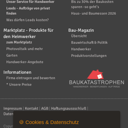
Unser Service für Handwerker
Bis zu 30% der Baukosten
sparen -so geht's
Leads - Aufträge von privat
finden
Haus- und Baumessen 2026
Was dürfen Leads kosten?
Marktplatz - Produkte für
Bau-Magazin
den Heimwerker
Übersicht
zum Marktplatz
Bauwirtschaft & Politik
Photovoltaik und mehr
Handwerker
Garten
Produktvorstellungen
Handwerker-Angebote
Informationen
Firma eintragen und bewerten
* Unsere Preise
Impressum
|
Kontakt
|
AGB
|
Haftungsaussschluß
|
Datenschutzerklärung
|
FAQ
🍪 Cookies & Datenschutz
Copyright © 2026
ebiz-consult GmbH & Co. KG
. Alle Rechte