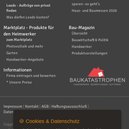
sparen -so geht's
Leads - Aufträge von privat
finden
Haus- und Baumessen 2026
Was dürfen Leads kosten?
Marktplatz - Produkte für
Bau-Magazin
den Heimwerker
Übersicht
zum Marktplatz
Bauwirtschaft & Politik
Photovoltaik und mehr
Handwerker
Garten
Produktvorstellungen
Handwerker-Angebote
Informationen
Firma eintragen und bewerten
* Unsere Preise
Impressum
|
Kontakt
|
AGB
|
Haftungsaussschluß
|
Datenschutzerklärung
|
FAQ
🍪 Cookies & Datenschutz
Copyright © 2026
ebiz-consult GmbH & Co. KG
. Alle Rechte