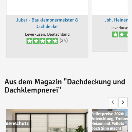
Juber - Bauklempnermeister &
Joh. Heinen 
Dachdecker
Leverkusen,
Leverkusen, Deutschland
(24)
Aus dem Magazin "Dachdeckung und
Dachklempnerei"