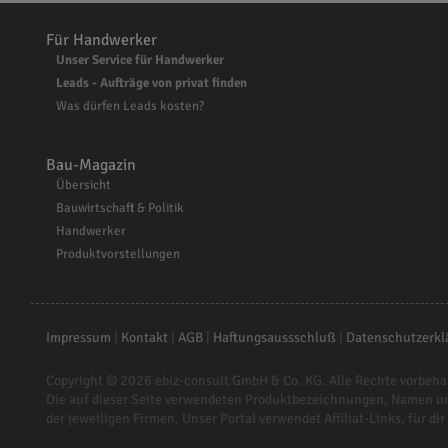
Für Handwerker
Unser Service für Handwerker
Leads - Aufträge von privat finden
Was dürfen Leads kosten?
Bau-Magazin
Übersicht
Bauwirtschaft & Politik
Handwerker
Produktvorstellungen
Impressum
|
Kontakt
|
AGB
|
Haftungsaussschluß
|
Datenschutzerkl
Copyright © 2026
ebiz-consult GmbH & Co. KG
. Alle Rechte vorbeha
Die auf dieser Seite verwendeten Produktbezeichnungen, Namen u
der jeweiligen Firmen. Unser Portal verwendet Affiliat-Links, für dir