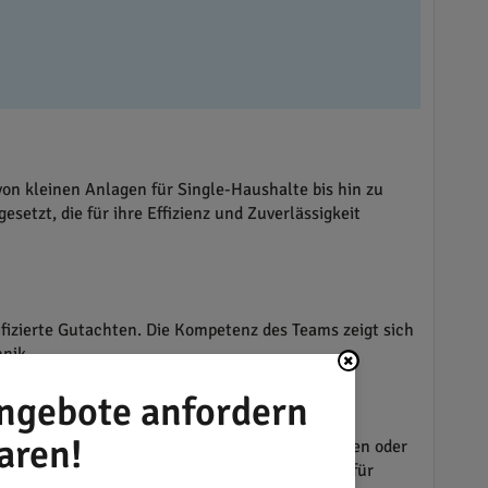
on kleinen Anlagen für Single-Haushalte bis hin zu
etzt, die für ihre Effizienz und Zuverlässigkeit
fizierte Gutachten. Die Kompetenz des Teams zeigt sich
nik.
ngebote anfordern
aren!
utzung von innovativen Lösungen wie Wärmepumpen oder
llen, was eine optimierte Gesamtenergielösung für