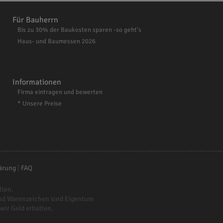
Für Bauherrn
Bis zu 30% der Baukosten sparen -so geht's
Haus- und Baumessen 2026
Informationen
Firma eintragen und bewerten
* Unsere Preise
ärung
|
FAQ
lten.
nd Warenzeichen sind Eigentum
 wir Geld erhalten.