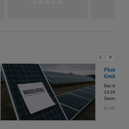
Photovolt
GmbH“ in 
Das Amtsger
13:20 Uhr da
Sonnenkaufh
27.10.2025 - 