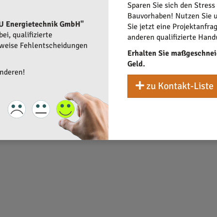
Sparen Sie sich den Stress
Bauvorhaben! Nutzen Sie u
sungen
U Energietechnik GmbH"
Sie jetzt eine Projektanfra
i, qualifizierte
anderen qualifizierte Hand
 die JOQU Energietechnik GmbH auf bewährte Komponenten in ihren
rweise Fehlentscheidungen
Erhalten Sie maßgeschnei
izienz im täglichen Betrieb. Wechselrichter, Speicher und ande
Geld.
anderen!
zu Kontakt-Liste