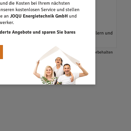
 und die Kosten bei Ihrem nächsten
nseren kostenlosen Service und stellen
ge an
JOQU Energietechnik GmbH
und
werker.
 Projekten. Dies garantiert nicht nur die
derte Angebote und sparen Sie bares
re Komponenten stammen von anerkannten Herstellern und
*Änderungen und Irrtümer vorbehalten