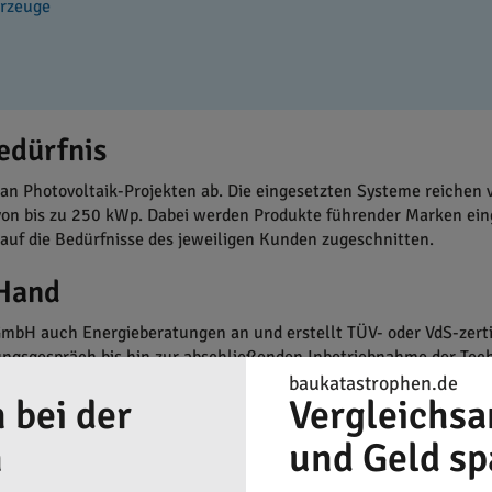
hrzeuge
edürfnis
 Photovoltaik-Projekten ab. Die eingesetzten Systeme reichen v
on bis zu 250 kWp. Dabei werden Produkte führender Marken einges
d auf die Bedürfnisse des jeweiligen Kunden zugeschnitten.
 Hand
GmbH auch Energieberatungen an und erstellt TÜV- oder VdS-zerti
ngsgespräch bis hin zur abschließenden Inbetriebnahme der Tech
baukatastrophen.de
 bei der
Vergleichsa
nd Innovationen
n
und Geld sp
uch in der Zusammenarbeit mit namhaften Herstellern und der N
rke ist die Kombination von Solaranlagen mit anderen Energieque