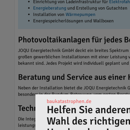
Einrichtung von Ladeinfrastruktur für
Elektrofa
Energieberatung
und Erstellung von Gutachten
Installation von
Wärmepumpen
Energiespeicherlösungen und Wallboxen
Photovoltaikanlagen für jedes B
JOQU Energietechnik GmbH deckt ein breites Spektrum an
großen gewerblichen Installationen mit einer Leistung v
bekannt sind. Jedes Projekt wird individuell geplant un
Beratung und Service aus einer
Neben der Installation bietet die JOQU Energietechnik 
besonders in der Rundum-Betreuung, vom ersten Beratu
baukatastrophen.de
Helfen Sie anderen
Technologische Anwendungen u
Wahl des richtige
Die Integration moderner Energietechnik zeigt sich a
leistungsstarken Batteriespeichern. Eine besondere Stä