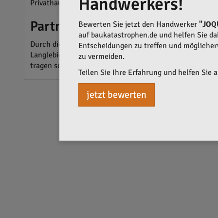
Handwerkers!
Privathaushalte sowie Unternehmen ermöglicht.
Partnerschaften und Produktlö
Bewerten Sie jetzt den Handwerker
"JOQ
auf baukatastrophen.de und helfen Sie dabe
Durch die Kooperation mit erfahrenen Herstellern setzt
Entscheidungen zu treffen und mögliche
Langlebigkeit der Anlagen, sondern auch eine hohe Eff
zu vermeiden.
tragen so zur Qualität der Lösungen bei.
Teilen Sie Ihre Erfahrung und helfen Sie 
jetzt bewerten