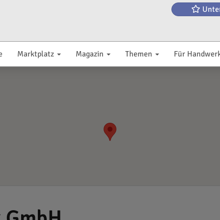
Unte
e
Marktplatz
Magazin
Themen
Für Handwer
k GmbH