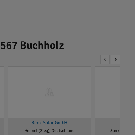
3567 Buchholz
Benz Solar GmbH
MPS-
Hennef (Sieg), Deutschland
Sankt August