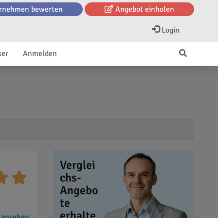
rnehmen bewerten
Angebot einholen
Login
ker
Anmelden
Verglei
chs-
Angebo
te
erhalte
 ansehen