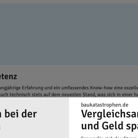
etenz
langjährige Erfahrung und ein umfassendes Know-how eine exzel
uch technisch stets auf dem neuesten Stand, was sich in einer h
baukatastrophen.de
t, Innovation und effektive Teamarbeit, wesentliche Aspekte, die
 bei der
Vergleichsa
n
und Geld sp