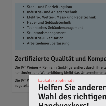
Stahl- und Rohrleitungsbau
Industrie- und Anlagentechnik
Elektro-, Wetter-, Mess- und Regeltechnik
Haus- und Gebäudetechnik
Technisches Gebäudemanagement
Stillstandsmanagement
Industrievulkanisation
Arbeitnehmerüberlassung
Zertifizierte Qualität und Komp
Die IVT Weiner + Reimann GmbH garantiert durch ihre 
kontinuierliche Weiterbildung bleibt das Unternehmen a
baukatastrophen.de
Die IVT Weiner + Reimann GmbH steht für Verlässlichkei
Helfen Sie anderen
zugutekommen.
Wahl des richtige
Handwerkers!