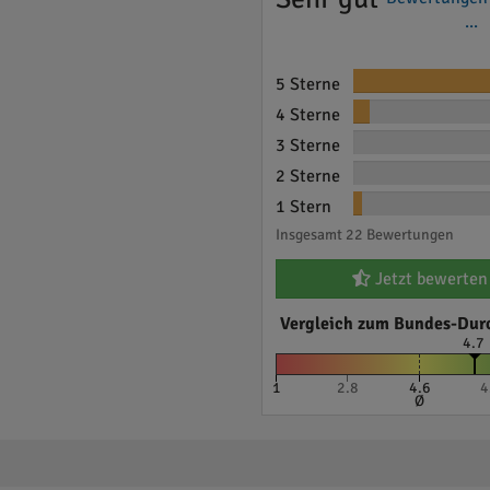
...
5 Sterne
4 Sterne
3 Sterne
2 Sterne
1 Stern
Insgesamt 22 Bewertungen
Jetzt bewerten
Vergleich zum Bundes-Dur
4.7
1
2.8
4.6
4
Ø