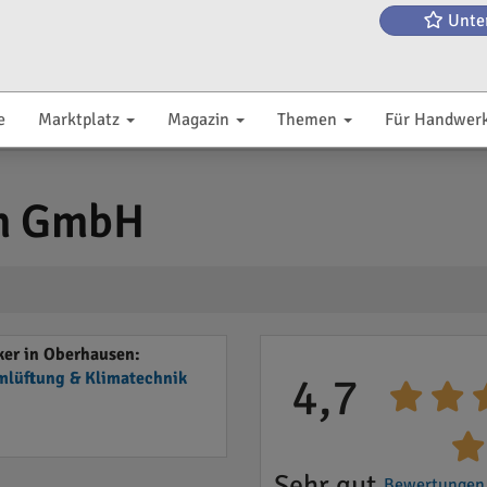
Unte
e
Marktplatz
Magazin
Themen
Für Handwer
nn GmbH
er in Oberhausen:
lüftung & Klimatechnik
4,7
Sehr gut
Bewertungen