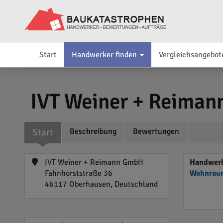
Start
Handwerker finden
Vergleichsangebot
IVT Weiner + Reima
Start
Beschreibung
Bewertungen
IVT Weiner + Reimann GmbH
Handwerk
Fahnhorststraße 36
Wohnraum
46117 Oberhausen, Deutschland