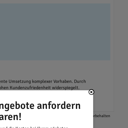
lente Umsetzung komplexer Vorhaben. Durch
ohen Kundenzufriedenheit widerspiegelt.
 dieser technisch anspruchsvollen Branche
ngebote anfordern
aren!
*Änderungen und Irrtümer vorbehalten