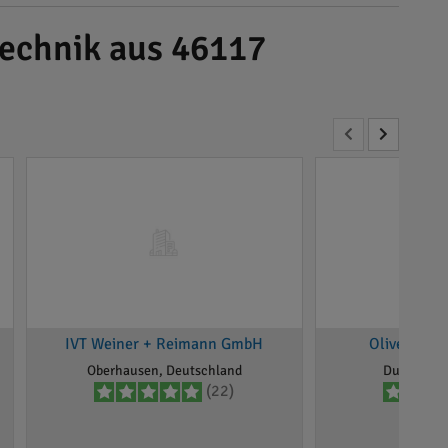
echnik aus 46117
IVT Weiner + Reimann GmbH
Oliver Heu
Oberhausen, Deutschland
Duisburg ,
(22)