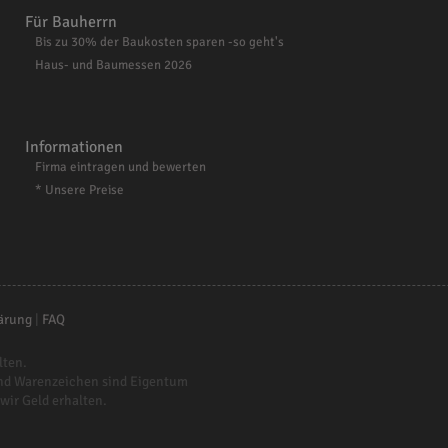
Für Bauherrn
Bis zu 30% der Baukosten sparen -so geht's
Haus- und Baumessen 2026
Informationen
Firma eintragen und bewerten
* Unsere Preise
ärung
|
FAQ
lten.
nd Warenzeichen sind Eigentum
 wir Geld erhalten.