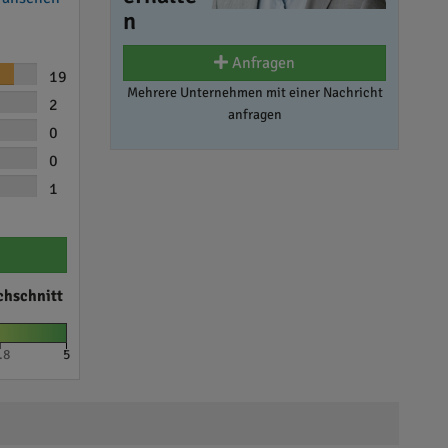
n
Anfragen
19
Mehrere Unternehmen mit einer Nachricht
2
anfragen
0
0
1
chschnitt
.8
5