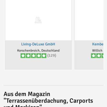
Living-DeLuxe GmbH
Kembel 
Korschenbroich, Deutschland
Willich , 
(129)
Aus dem Magazin
"Terrassenüberdachung, Carports