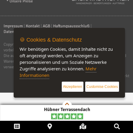
* Unsere Preise
Impressum
|
Kontakt
|
AGB
|
Haftungsaussschluß
|
Datenschutzerklärung
|
FAQ
🍪 Cookies & Datenschutz
Copyright © 2026
ebiz-consult GmbH & Co. KG
. Alle Rechte
Wir benötigen Cookies, damit Inhalte nicht zu
vorbehalten.
oft angezeigt werden, um Anzeigen zu
Die auf dieser Seite verwendeten Produktbezeichnungen, Namen und
Warenzeichen sind Eigentum der jeweiligen Firmen. Unser Portal
personalisieren und um Soziale Netzwerke
verwendet Affiliat-Links, für dir wir Geld erhalten.
Zugriffe analysieren zu können.
Mehr
Informationen
Software by IQ-Markt
Akzeptieren
Customise Cookies
Hübner Terrassendach