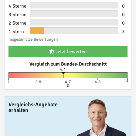
4 Sterne
0
3 Sterne
0
2 Sterne
0
1 Stern
3
Insgesamt 19 Bewertungen
Jetzt bewerten
Vergleich zum Bundes-Durchschnitt
4.4
1
2.8
4.7
4.8
5
Ø
Vergleichs-Angebote
erhalten