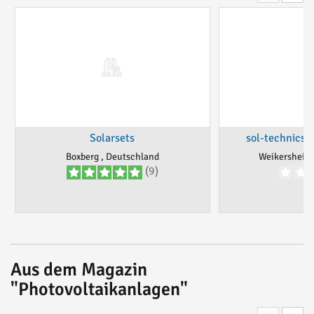
Solarsets
sol-technics-
Boxberg , Deutschland
Weikersheim 
(9)
Aus dem Magazin
"Photovoltaikanlagen"