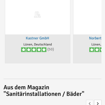
Kastner GmbH
Norbert 
Lünen, Deutschland
Lünen, D
(50)
Aus dem Magazin
"Sanitärinstallationen / Bäder"