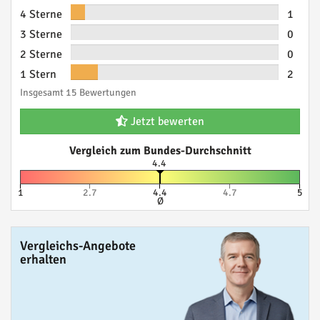
4 Sterne
1
3 Sterne
0
2 Sterne
0
1 Stern
2
Insgesamt 15 Bewertungen
Jetzt bewerten
Vergleich zum Bundes-Durchschnitt
4.4
1
2.7
4.4
4.7
5
Ø
Vergleichs-Angebote
erhalten