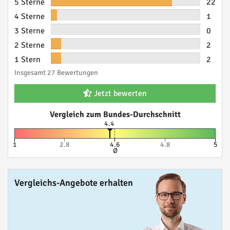
5 Sterne
22
4 Sterne
1
3 Sterne
0
2 Sterne
2
1 Stern
2
Insgesamt 27 Bewertungen
Jetzt bewerten
Vergleich zum Bundes-Durchschnitt
4.4
1
2.8
4.6
4.8
5
Ø
Vergleichs-Angebote erhalten