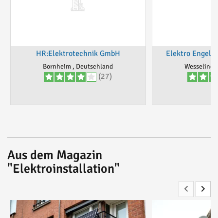
HR:Elektrotechnik GmbH
Elektro Engels
Bornheim , Deutschland
Wesseling,
(27)
Aus dem Magazin
"Elektroinstallation"