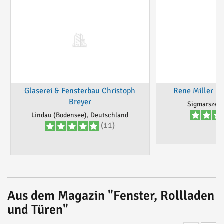
Glaserei & Fensterbau Christoph
Rene Miller Ho
Breyer
Sigmarszell
Lindau (Bodensee), Deutschland
(11)
Aus dem Magazin "Fenster, Rollladen
und Türen"