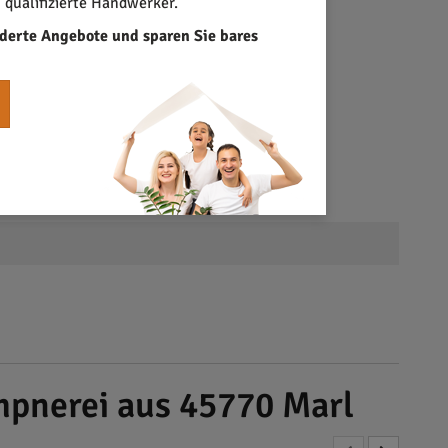
qualifizierte Handwerker.
derte Angebote und sparen Sie bares
pnerei aus 45770 Marl