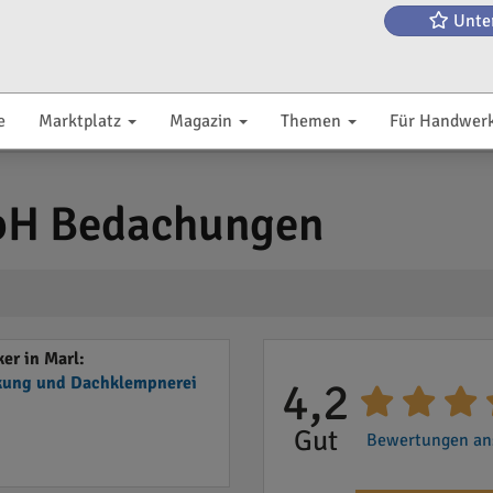
Unte
e
Marktplatz
Magazin
Themen
Für Handwer
bH Bedachungen
er in Marl:
ung und Dachklempnerei
4,2
Gut
Bewertungen ans