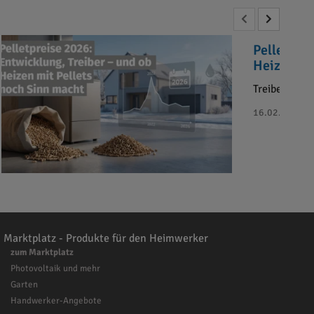
Pelletprei
Heizen mi
Treiber der 
16.02.2026 - B
Marktplatz - Produkte für den Heimwerker
zum Marktplatz
Photovoltaik und mehr
Garten
Handwerker-Angebote