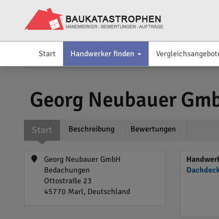
Start
Handwerker finden
Vergleichsangebot
Georg Neubauer Gm
Start
Beschreibung
Bewertungen
Georg Neubauer GmbH
Handwerk
Bedachungen
Dachdeck
Ottostraße 23
45770 Marl, Deutschland