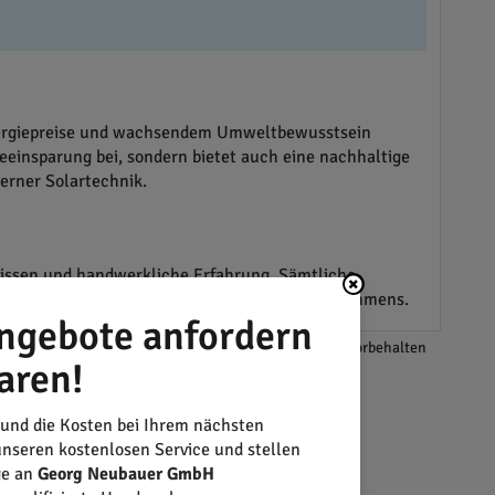
Energiepreise und wachsendem Umweltbewusstsein
eeinsparung bei, sondern bietet auch eine nachhaltige
erner Solartechnik.
issen und handwerkliche Erfahrung. Sämtliche
striert die Vielseitigkeit des Handwerksunternehmens.
ngebote anfordern
*Änderungen und Irrtümer vorbehalten
aren!
 und die Kosten bei Ihrem nächsten
nseren kostenlosen Service und stellen
ge an
Georg Neubauer GmbH