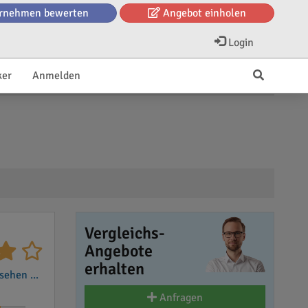
rnehmen bewerten
Angebot einholen
Login
ker
Anmelden
Vergleichs-
Angebote
erhalten
ehen ...
Anfragen