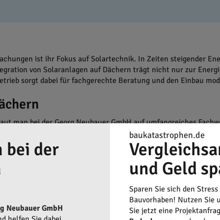
hungen ist ihr Fokus auf Solartechnik. In Zeiten steigender 
egration von Solaranlagen auf Dächern trägt nicht nur zur Energi
rieb sorgt dabei für fachgerechte Beratung und den Einbau mod
dächern
rtraut man bei der Georg Neubauer GmbH auf umfangreiches Fachw
tung, sind abgedeckt. Die Bandbreite der Dienstleistungen demon
baukatastrophen.de
 bei der
Vergleichsa
n
und Geld sp
Sparen Sie sich den Stress
Bauvorhaben! Nutzen Sie u
rg Neubauer GmbH
Sie jetzt eine Projektanfra
d helfen Sie dabei,