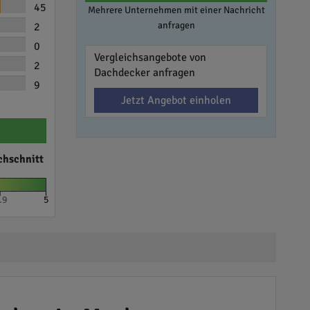
45
Mehrere Unternehmen mit einer Nachricht
anfragen
2
0
Vergleichsangebote von
2
Dachdecker anfragen
9
Jetzt Angebot einholen
chschnitt
.9
5