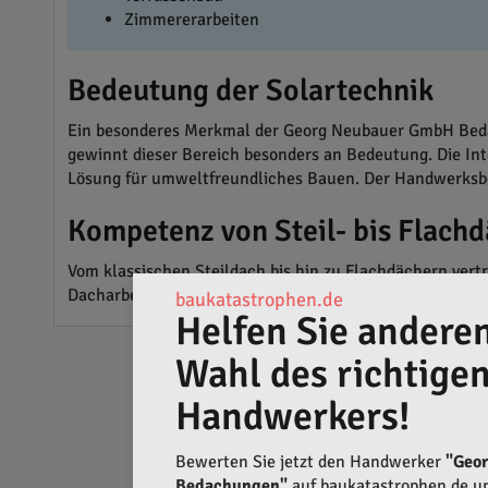
Zimmererarbeiten
Bedeutung der Solartechnik
Ein besonderes Merkmal der Georg Neubauer GmbH Bedac
gewinnt dieser Bereich besonders an Bedeutung. Die Int
Lösung für umweltfreundliches Bauen. Der Handwerksbet
Kompetenz von Steil- bis Flach
Vom klassischen Steildach bis hin zu Flachdächern ve
Dacharbeiten, von der Instandsetzung bis zur Neugestal
baukatastrophen.de
Helfen Sie anderen
Wahl des richtige
Handwerkers!
Bewerten Sie jetzt den Handwerker
"Geo
Bedachungen"
auf baukatastrophen.de un