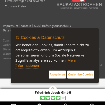
Firma eintragen und bewerten
* Unsere Preise
Impressum
|
Kontakt
|
AGB
|
Haftungsaussschluß
|
Datenschutzerklärung
|
FAQ
🍪 Cookies & Datenschutz
Copyright © 2026
ebiz-consult GmbH & Co. KG
. Alle Rechte
Wir benötigen Cookies, damit Inhalte nicht zu
vorbehalten.
Die auf dieser Seite verwendeten Produktbezeichnungen, Namen und
oft angezeigt werden, um Anzeigen zu
Warenzeichen sind Eigentum der jeweiligen Firmen. Unser Portal
personalisieren und um Soziale Netzwerke
verwendet Affiliat-Links, für dir wir Geld erhalten.
Zugriffe analysieren zu können.
Mehr
Informationen
Software by IQ-Markt
Akzeptieren
Customise Cookies
Friedrich Jacob GmbH