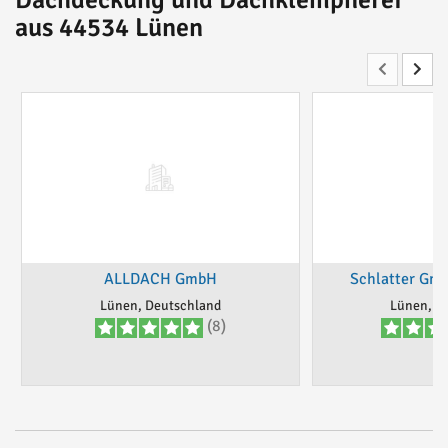
Dachdeckung und Dachklempnerei
aus 44534 Lünen
ALLDACH GmbH
Schlatter Gm
Lünen, Deutschland
Lünen, D
(8)