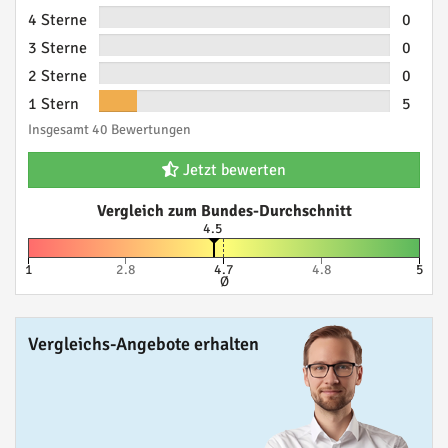
4 Sterne
0
3 Sterne
0
2 Sterne
0
1 Stern
5
Insgesamt 40 Bewertungen
Jetzt bewerten
Vergleich zum Bundes-Durchschnitt
4.5
1
2.8
4.7
4.8
5
Ø
Vergleichs-Angebote erhalten