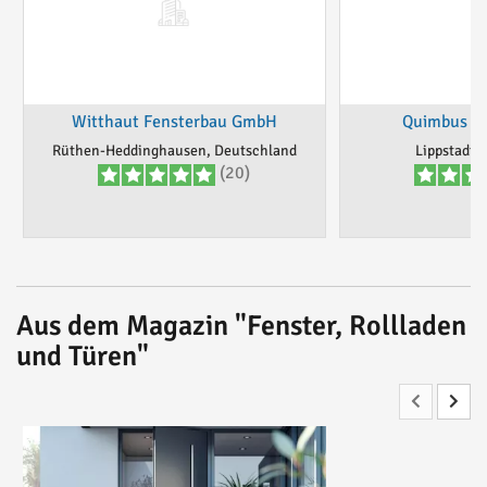
Witthaut Fensterbau GmbH
Quimbus F
Rüthen-Heddinghausen, Deutschland
Lippstadt,
(20)
Aus dem Magazin "Fenster, Rollladen
und Türen"