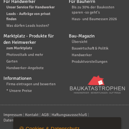
Für Handwerker
Für Bauherrn
Unser Service für Handwerker
Bis zu 30% der Baukosten
sparen -so geht's
Leads - Aufträge von privat
finden
Haus- und Baumessen 2026
Was dürfen Leads kosten?
Marktplatz - Produkte für
Bau-Magazin
den Heimwerker
Übersicht
zum Marktplatz
Bauwirtschaft & Politik
Photovoltaik und mehr
Handwerker
Garten
Produktvorstellungen
Handwerker-Angebote
Informationen
Firma eintragen und bewerten
* Unsere Preise
Impressum
|
Kontakt
|
AGB
|
Haftungsaussschluß
|
Datenschutzerklärung
|
FAQ
🍪 Cookies & Datenschutz