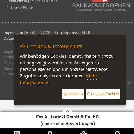
Firma eintragen und bewerten
* Unsere Preise
Impressum
|
Kontakt
|
AGB
|
Haftungsaussschluß
|
Datenschutzerklärung
|
FAQ
🍪 Cookies & Datenschutz
Copyright © 2026
ebiz-consult GmbH & Co. KG
. Alle Rechte
Wir benötigen Cookies, damit Inhalte nicht zu
vorbehalten.
oft angezeigt werden, um Anzeigen zu
Die auf dieser Seite verwendeten Produktbezeichnungen, Namen und
Warenzeichen sind Eigentum der jeweiligen Firmen. Unser Portal
personalisieren und um Soziale Netzwerke
verwendet Affiliat-Links, für dir wir Geld erhalten.
Zugriffe analysieren zu können.
Mehr
Informationen
Software by IQ-Markt
Akzeptieren
Customise Cookies
Ess A. Janicki GmbH & Co. KG
(noch keine Bewertungen)