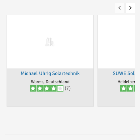
Michael Uhrig Solartechnik
SÜWE Solar
Worms, Deutschland
Heidelberg 
(7)