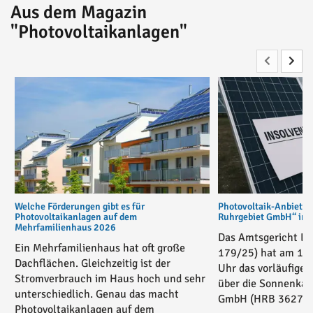
Aus dem Magazin
"Photovoltaikanlagen"
Welche Förderungen gibt es für
Photovoltaik-Anbiete
Photovoltaikanlagen auf dem
Ruhrgebiet GmbH“ in v
Mehrfamilienhaus 2026
Das Amtsgericht Es
Ein Mehrfamilienhaus hat oft große
179/25) hat am 17
Dachflächen. Gleichzeitig ist der
Uhr das vorläufige 
Stromverbrauch im Haus hoch und sehr
über die Sonnenkau
unterschiedlich. Genau das macht
GmbH (HRB 36271) 
Photovoltaikanlagen auf dem