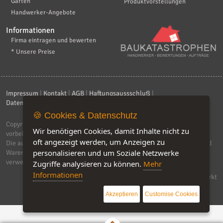
Garten
Produktvorstellungen
Handwerker-Angebote
Informationen
Firma eintragen und bewerten
* Unsere Preise
Impressum
|
Kontakt
|
AGB
|
Haftungsaussschluß
|
Datenschutzerklärung
|
FAQ
🍪 Cookies & Datenschutz
Copyright © 2026
ebiz-consult GmbH & Co. KG
. Alle Rechte
Wir benötigen Cookies, damit Inhalte nicht zu
vorbehalten.
oft angezeigt werden, um Anzeigen zu
Die auf dieser Seite verwendeten Produktbezeichnungen, Namen und
personalisieren und um Soziale Netzwerke
Warenzeichen sind Eigentum der jeweiligen Firmen. Unser Portal
verwendet Affiliat-Links, für dir wir Geld erhalten.
Zugriffe analysieren zu können.
Mehr
Informationen
Software by IQ-Markt
Akzeptieren
Customise Cookies