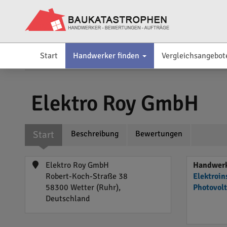
Start
Handwerker finden
Vergleichsangebot
Elektro Roy GmbH
Start
Beschreibung
Bewertungen
Elektro Roy GmbH
Handwerke
Robert-Koch-Straße 38
Elektroin
58300 Wetter (Ruhr),
Photovol
Deutschland