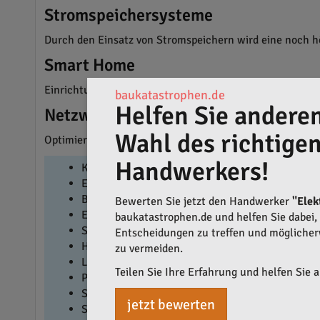
Stromspeichersysteme
Durch den Einsatz von Stromspeichern wird eine noch hö
Smart Home
Einrichtung und Nachrüstung von intelligenten Hausst
baukatastrophen.de
Helfen Sie anderen
Netzwerktechnik
Wahl des richtige
Optimierung und Installation von Netzwerktechnik für 
Handwerkers!
Kundendienst
Elektroinstallationen
Beleuchtungstechnik
Bewerten Sie jetzt den Handwerker
"Ele
E-Check
baukatastrophen.de und helfen Sie dabei, q
Sicherheitstechnik
Entscheidungen zu treffen und mögliche
Hausgeräte
zu vermeiden.
Ladeinfrastruktur für E-Autos
Teilen Sie Ihre Erfahrung und helfen Sie 
Photovoltaik
Stromspeichersysteme
jetzt bewerten
Smart Home