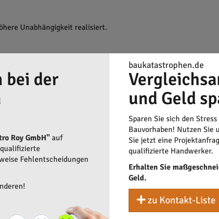
here Unabhängigkeit realisiert.
euerungssystemen für mehr Sicherheit und Komfort im eigenen Z
baukatastrophen.de
 bei der
Vergleichsa
n
und Geld sp
schnelle Datenübertragungen in privaten und geschäftlichen Um
Sparen Sie sich den Stress
Bauvorhaben! Nutzen Sie u
ktro Roy GmbH"
auf
Sie jetzt eine Projektanfra
ualifizierte
qualifizierte Handwerker.
rweise Fehlentscheidungen
Erhalten Sie maßgeschnei
Geld.
anderen!
zu Kontakt-Liste