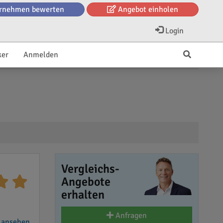
rnehmen bewerten
Angebot einholen
Login
ker
Anmelden
Vergleichs-
Angebote
erhalten
Anfragen
 ansehen