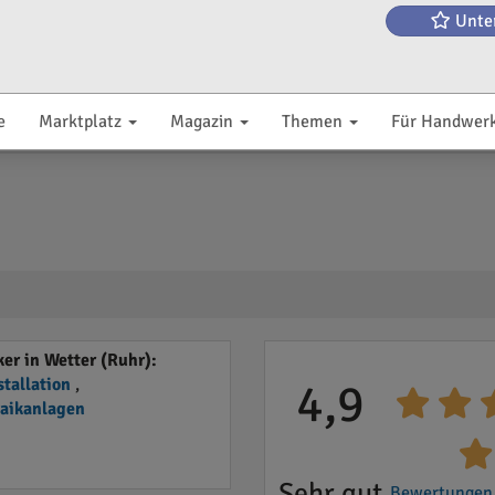
Unte
e
Marktplatz
Magazin
Themen
Für Handwer
r in Wetter (Ruhr):
stallation
,
4,9
taikanlagen
Sehr gut
Bewertungen