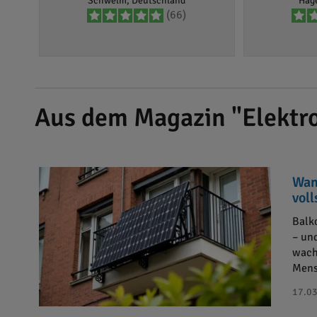
Schwelm, Deutschland
Hag
(66)
Aus dem Magazin "Elektro
Wan
vol
Balk
– un
wach
Mens
17.03