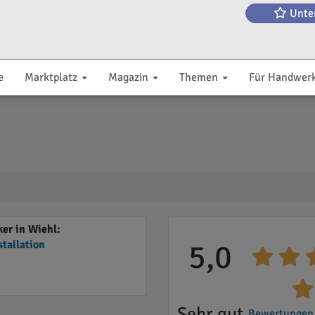
Unte
e
Marktplatz
Magazin
Themen
Für Handwer
er in Wiehl:
stallation
5,0
Sehr gut
Bewertungen