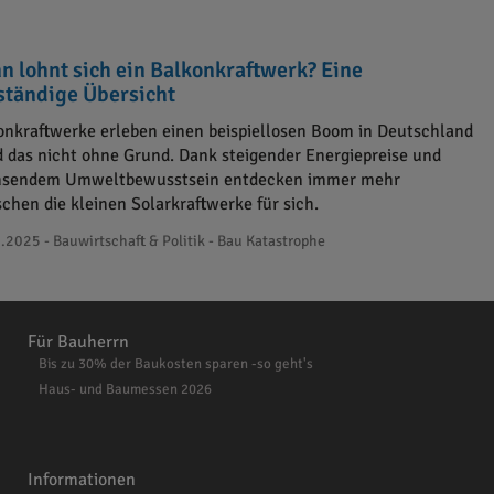
n lohnt sich ein Balkonkraftwerk? Eine
lständige Übersicht
onkraftwerke erleben einen beispiellosen Boom in Deutschland
d das nicht ohne Grund. Dank steigender Energiepreise und
sendem Umweltbewusstsein entdecken immer mehr
chen die kleinen Solarkraftwerke für sich.
.2025 - Bauwirtschaft & Politik - Bau Katastrophe
Für Bauherrn
Bis zu 30% der Baukosten sparen -so geht's
Haus- und Baumessen 2026
Informationen