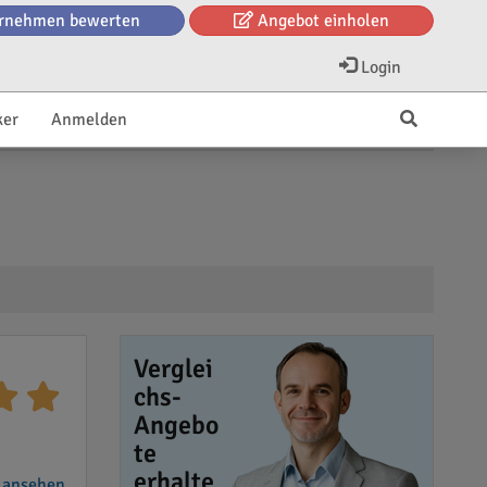
rnehmen bewerten
Angebot einholen
Login
ker
Anmelden
Verglei
chs-
Angebo
te
erhalte
 ansehen