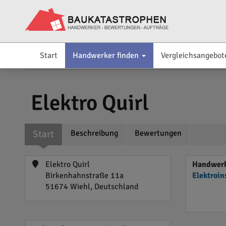
Start
Handwerker finden
Vergleichsangebot
Elektro Quirl
Start
Beschreibung
Bewertungen
Elektro Quirl
Handwerk
Birkenhahnstraße 11a
Elektroin
51674 Wiehl, Deutschland