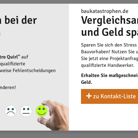
estandteil der Sicherheitsmaßnahmen. Elektro Quirl übernimmt 
baukatastrophen.de
t zu werden.
 bei der
Vergleichsa
n
und Geld sp
Sparen Sie sich den Stress
Bauvorhaben! Nutzen Sie u
tro Quirl"
auf
Sie jetzt eine Projektanfra
ualifizierte
qualifizierte Handwerker.
rweise Fehlentscheidungen
Erhalten Sie maßgeschnei
Geld.
anderen!
zu Kontakt-Liste