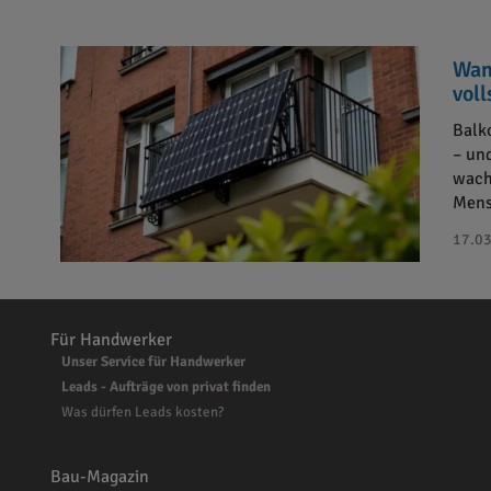
Wan
vol
Balk
– un
wach
Mens
17.03
Für Handwerker
Unser Service für Handwerker
Leads - Aufträge von privat finden
Was dürfen Leads kosten?
Bau-Magazin