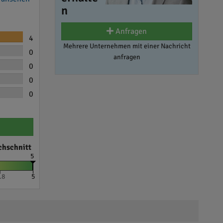
n
Anfragen
4
Mehrere Unternehmen mit einer Nachricht
0
anfragen
0
0
0
chschnitt
5
.8
5