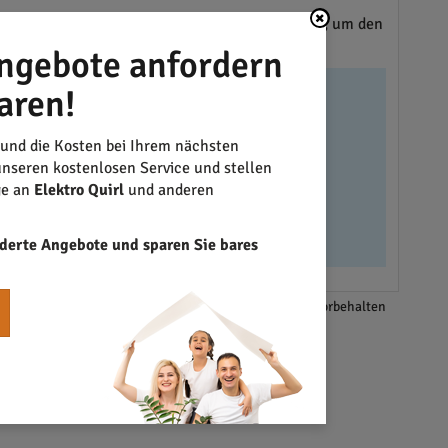
die Installation und Wartung von Rauchmeldern, um den
ngebote anfordern
aren!
 und die Kosten bei Ihrem nächsten
nseren kostenlosen Service und stellen
ge an
Elektro Quirl
und anderen
derte Angebote und sparen Sie bares
*Änderungen und Irrtümer vorbehalten