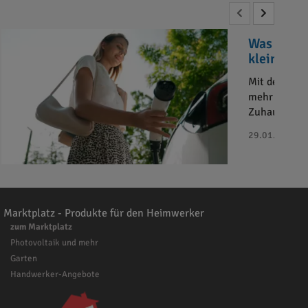
Was sind 
kleiner Ü
Mit der zun
mehr Haushal
Zuhause?
29.01.2025 - 
Marktplatz - Produkte für den Heimwerker
zum Marktplatz
Photovoltaik und mehr
Garten
Handwerker-Angebote