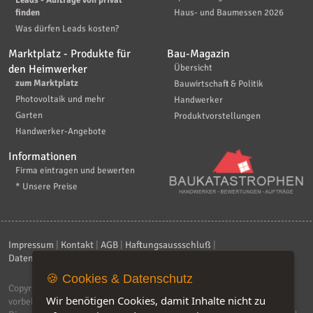
Leads - Aufträge von privat
finden
Haus- und Baumessen 2026
Was dürfen Leads kosten?
Marktplatz - Produkte für
Bau-Magazin
den Heimwerker
Übersicht
zum Marktplatz
Bauwirtschaft & Politik
Photovoltaik und mehr
Handwerker
Garten
Produktvorstellungen
Handwerker-Angebote
Informationen
Firma eintragen und bewerten
* Unsere Preise
Impressum
|
Kontakt
|
AGB
|
Haftungsaussschluß
|
Datenschutzerklärung
|
FAQ
🍪 Cookies & Datenschutz
Copyright © 2026
ebiz-consult GmbH & Co. KG
. Alle Rechte
Wir benötigen Cookies, damit Inhalte nicht zu
vorbehalten.