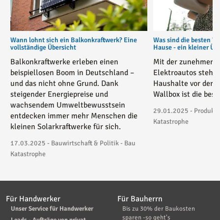
Wann lohnt sich ein Balkonkraftwerk? Eine
Was sind die besten W
vollständige Übersicht
Hause - ein kleiner Üb
Balkonkraftwerke erleben einen
Mit der zunehmende
beispiellosen Boom in Deutschland –
Elektroautos stehe
und das nicht ohne Grund. Dank
Haushalte vor der 
steigender Energiepreise und
Wallbox ist die bes
wachsendem Umweltbewusstsein
29.01.2025 - Produktv
entdecken immer mehr Menschen die
Katastrophe
kleinen Solarkraftwerke für sich.
17.03.2025 - Bauwirtschaft & Politik - Bau
Katastrophe
Für Handwerker
Für Bauherrn
Unser Service für Handwerker
Bis zu 30% der Baukosten
sparen -so geht's