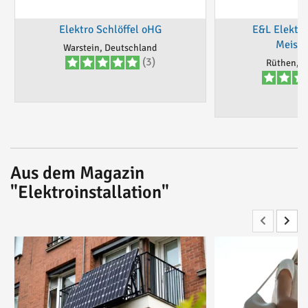
Elektro Schlöffel oHG
E&L Elektro
Meiste
Warstein, Deutschland
(3)
Rüthen, D
Aus dem Magazin
"Elektroinstallation"