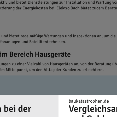
tiv und bietet Dienstleistungen zur Installation und Wartung v
zierung der Energiekosten bei. Elektro Bach bietet zudem Ber
e und bietet regelmäßige Wartungen und Inspektionen an, um die 
efonanlagen und Satellitentechniken.
 im Bereich Hausgeräte
tungen zu einer Vielzahl von Hausgeräten an, von der Beratung übe
e im Mittelpunkt, um den Alltag der Kunden zu erleichtern.
baukatastrophen.de
 bei der
Vergleichsa