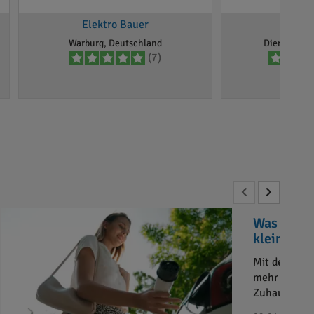
Elektro Bauer
Elekt
Warburg, Deutschland
Diemelstadt
(7)
Was sind 
kleiner Ü
Mit der zun
mehr Haushal
Zuhause?