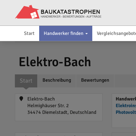
Start
Handwerker finden
Vergleichsangebot
Elektro-Bach
Start
Beschreibung
Bewertungen
Elektro-Bach
Handwerk
Helmighäuser Str. 2
Elektroin
34474 Diemelstadt, Deutschland
Photovol