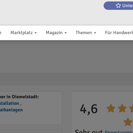
Unte
e
Marktplatz
Magazin
Themen
Für Handwer
er in Diemelstadt:
stallation
,
4,6
taikanlagen
Sehr gut
Bewertungen