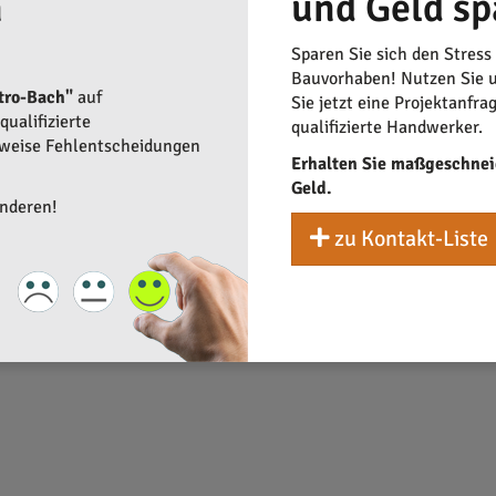
n
und Geld sp
aften
Sparen Sie sich den Stress
Gemeinschaft von Elektrofachbetrieben. Das Unternehmen besitzt v
Bauvorhaben! Nutzen Sie u
tro-Bach"
auf
s Wohnen.
Sie jetzt eine Projektanfra
ualifizierte
qualifizierte Handwerker.
rweise Fehlentscheidungen
Erhalten Sie maßgeschnei
Geld.
anderen!
zu Kontakt-Liste