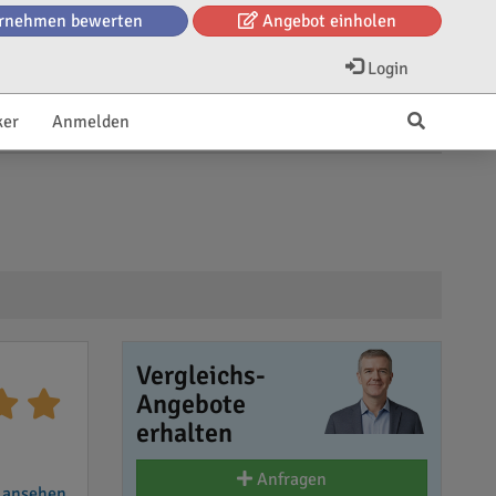
rnehmen bewerten
Angebot einholen
Login
ker
Anmelden
Vergleichs-
Angebote
erhalten
Anfragen
 ansehen