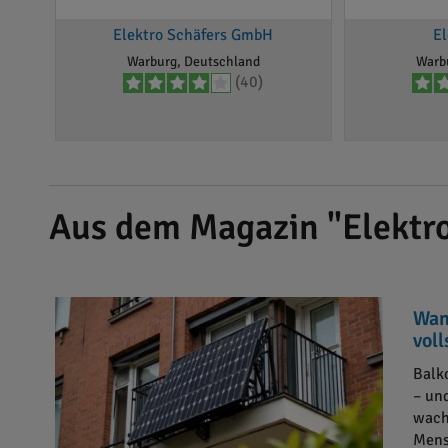
Elektro Schäfers GmbH
El
Warburg, Deutschland
Warb
(40)
Aus dem Magazin "Elektro
Wan
vol
Balk
– un
wach
Mens