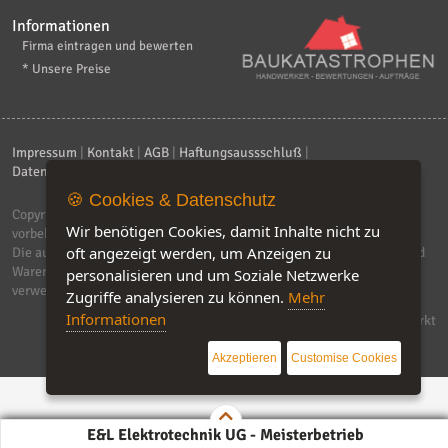
Informationen
Firma eintragen und bewerten
* Unsere Preise
Impressum
|
Kontakt
|
AGB
|
Haftungsaussschluß
|
Datenschutzerklärung
|
FAQ
🍪 Cookies & Datenschutz
Copyright © 2026
ebiz-consult GmbH & Co. KG
. Alle Rechte
Wir benötigen Cookies, damit Inhalte nicht zu
vorbehalten.
oft angezeigt werden, um Anzeigen zu
Die auf dieser Seite verwendeten Produktbezeichnungen, Namen und
Warenzeichen sind Eigentum der jeweiligen Firmen. Unser Portal
personalisieren und um Soziale Netzwerke
verwendet Affiliat-Links, für dir wir Geld erhalten.
Zugriffe analysieren zu können.
Mehr
Informationen
Software by IQ-Markt
Akzeptieren
Customise Cookies
E&L Elektrotechnik UG - Meisterbetrieb