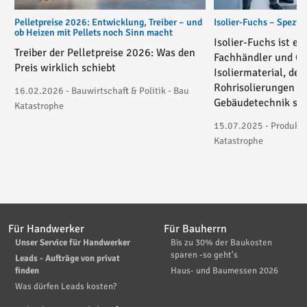
Pelletpreise 2026: Entwicklung, Treiber – und
Isolier-Fuchs – Spezial
ob Heizen mit Pellets noch Sinn macht
Isolier-Fuchs ist ei
Treiber der Pelletpreise 2026: Was den
Fachhändler und On
Preis wirklich schiebt
Isoliermaterial, der
Rohrisolierungen in
16.02.2026 - Bauwirtschaft & Politik - Bau
Gebäudetechnik spez
Katastrophe
15.07.2025 - Produktv
Katastrophe
Für Handwerker
Für Bauherrn
Unser Service für Handwerker
Bis zu 30% der Baukosten
sparen -so geht's
Leads - Aufträge von privat
finden
Haus- und Baumessen 2026
Was dürfen Leads kosten?