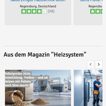
Jakob Zirngibl Haustechnik GmbH
Denis Pfeifer 
Regensburg, Deutschland
Regensburg,
(38)
Aus dem Magazin "Heizsystem"