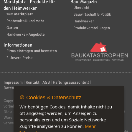
Marktplatz - Produkte für
Bau-Magazin
den Heimwerker
Übersicht
zum Marktplatz
Bauwirtschaft & Politik
Photovoltaik und mehr
Handwerker
Garten
Produktvorstellungen
Handwerker-Angebote
Informationen
Firma eintragen und bewerten
* Unsere Preise
Impressum
|
Kontakt
|
AGB
|
Haftungsaussschluß
|
Datenschutzerklärung
|
FAQ
🍪 Cookies & Datenschutz
Copyright © 2026
ebiz-consult GmbH & Co. KG
. Alle Rechte
Wir benötigen Cookies, damit Inhalte nicht zu
vorbehalten.
Die auf dieser Seite verwendeten Produktbezeichnungen, Namen und
oft angezeigt werden, um Anzeigen zu
Warenzeichen sind Eigentum der jeweiligen Firmen. Unser Portal
personalisieren und um Soziale Netzwerke
verwendet Affiliat-Links, für dir wir Geld erhalten.
Zugriffe analysieren zu können.
Mehr
Software by IQ-Markt