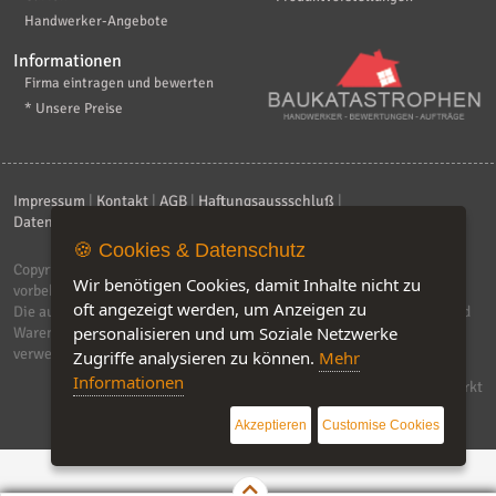
Handwerker-Angebote
Informationen
Firma eintragen und bewerten
* Unsere Preise
Impressum
|
Kontakt
|
AGB
|
Haftungsaussschluß
|
Datenschutzerklärung
|
FAQ
🍪 Cookies & Datenschutz
Copyright © 2026
ebiz-consult GmbH & Co. KG
. Alle Rechte
Wir benötigen Cookies, damit Inhalte nicht zu
vorbehalten.
oft angezeigt werden, um Anzeigen zu
Die auf dieser Seite verwendeten Produktbezeichnungen, Namen und
personalisieren und um Soziale Netzwerke
Warenzeichen sind Eigentum der jeweiligen Firmen. Unser Portal
verwendet Affiliat-Links, für dir wir Geld erhalten.
Zugriffe analysieren zu können.
Mehr
Informationen
Software by IQ-Markt
Akzeptieren
Customise Cookies