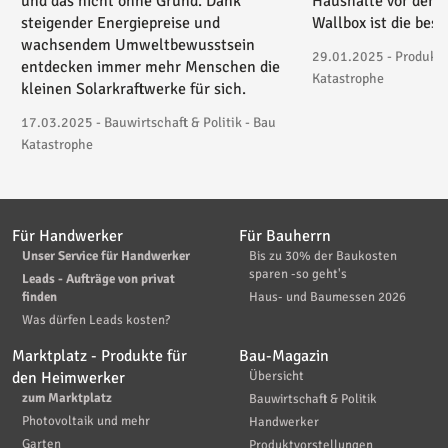
und das nicht ohne Grund. Dank
Haushalte vor der 
steigender Energiepreise und
Wallbox ist die bes
wachsendem Umweltbewusstsein
29.01.2025 - Produktv
entdecken immer mehr Menschen die
Katastrophe
kleinen Solarkraftwerke für sich.
17.03.2025 - Bauwirtschaft & Politik - Bau
Katastrophe
Für Handwerker
Für Bauherrn
Unser Service für Handwerker
Bis zu 30% der Baukosten
sparen -so geht's
Leads - Aufträge von privat
finden
Haus- und Baumessen 2026
Was dürfen Leads kosten?
Marktplatz - Produkte für
Bau-Magazin
den Heimwerker
Übersicht
zum Marktplatz
Bauwirtschaft & Politik
Photovoltaik und mehr
Handwerker
Garten
Produktvorstellungen