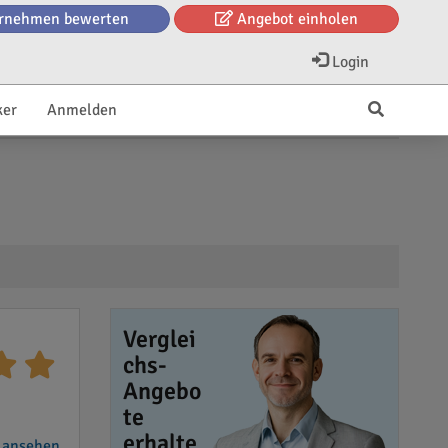
rnehmen bewerten
Angebot einholen
Login
ker
Anmelden
Verglei
chs-
Angebo
te
erhalte
 ansehen