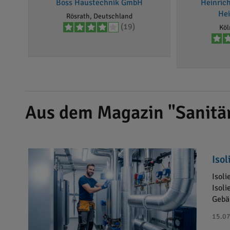
Boss Haustechnik GmbH
Heinrich
Hei
Rösrath, Deutschland
(19)
Köl
Aus dem Magazin "Sanitär
Isol
Isol
Isoli
Gebäu
15.07