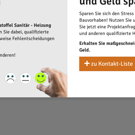
n
und Geld sp
teuersten Angebote nicht als die besten. Vergleichsangebote von 
nformiert fühlen und diverse Optionen in Betracht ziehen, bevor 
Sparen Sie sich den Stress
Bauvorhaben! Nutzen Sie u
stoffel Sanitär - Heizung
Sie jetzt eine Projektanfra
Sie dabei, qualifizierte
und anderen qualifizierte 
rweise Fehlentscheidungen
Erhalten Sie maßgeschnei
Geld.
anderen!
zu Kontakt-Liste