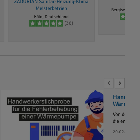
ZADURIAN Sanitär-Heizung-Klima
Spani
Meisterbetrieb
Bergisch Gladb
Köln, Deutschland
(36)
Handwerke
Wärmepu
Von den 43 a
die engere 
20.02.2024 - B