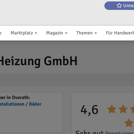
Unte
e
Marktplatz
Magazin
Themen
Für Handwer
- Heizung GmbH
er in Overath:
stallationen / Bäder
4,6
Sehr gut
Bewertungen