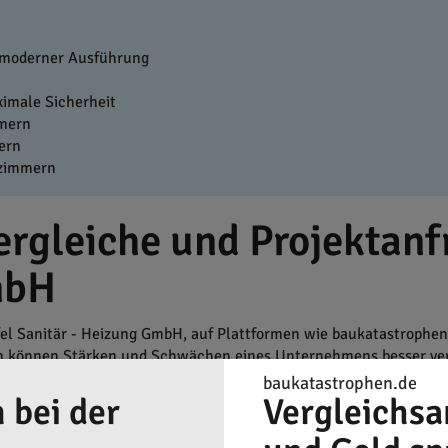
 moderner Ausführung
imale Sicherheit
mmern
ern
ezimmern
rgleiche und Projektanfr
mbH
l Sanitär - Heizung GmbH, auf Plattformen wie baukatastrophen.d
n können Stärken und Schwächen eines Unternehmens besser verst
s direkt in unmittelbarer Nähe erfolgen. Oft ist es sinnvoll, i
baukatastrophen.de
tiell, da sie das heimische Handwerk stärken und zur Wirtschaft 
 bei der
Vergleichsa
enersparnisse mit sich bringen, insbesondere bei größeren Projek