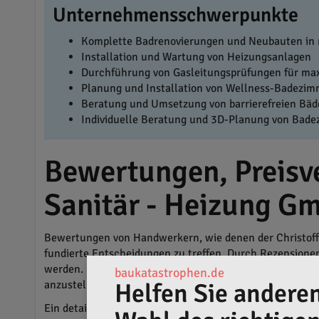
Unternehmensschwerpunkte
Komplette Badrenovierungen und Neubauten in
Installation und Wartung von Heizungsanlagen
Durchführung von Gasleitungsprüfungen für max
Planung und Installation von Wellness-Badezi
Beratung und Umsetzung von barrierefreien Bäd
Individuelle Beratung und 3D-Planung von Bad
Bewertungen, Preisve
Sanitär - Heizung G
Bewertungen von Handwerkern, wie denen der Christoffe
fundierte Entscheidungen zu treffen. Durch Rezensione
werden. Nicht jede *Projektanfrage* bei Handwerkern mus
baukatastrophen.de
anzustellen. Lokale Aufträge sind für Unternehmen essen
Helfen Sie anderen
Ein detaillierter *Preisvergleich* kann erhebliche Kost