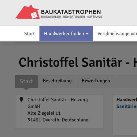
Start
Handwerker finden
Vergleichsangebot
Christoffel Sanitär 
Start
Beschreibung
Bewertungen
Christoffel Sanitär - Heizung
Handwerk
GmbH
Sanitärin
Alte Ziegelei 11
51491 Overath, Deutschland