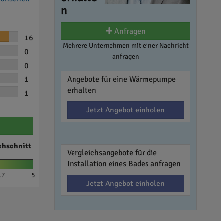
n
Anfragen
16
Mehrere Unternehmen mit einer Nachricht
0
anfragen
0
1
Angebote für eine Wärmepumpe
erhalten
1
Jetzt Angebot einholen
chschnitt
Vergleichsangebote für die
Installation eines Bades anfragen
.7
5
Jetzt Angebot einholen