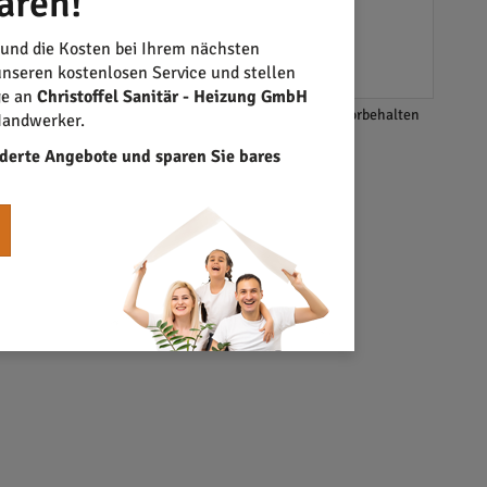
aren!
ähnlichen Dienstleistern bieten eine wertvolle
sie eine endgültige Entscheidung treffen.
 und die Kosten bei Ihrem nächsten
nseren kostenlosen Service und stellen
ge an
Christoffel Sanitär - Heizung GmbH
*Änderungen und Irrtümer vorbehalten
Handwerker.
derte Angebote und sparen Sie bares