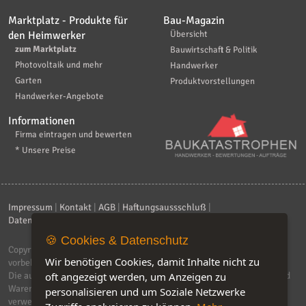
Marktplatz - Produkte für
Bau-Magazin
den Heimwerker
Übersicht
zum Marktplatz
Bauwirtschaft & Politik
Photovoltaik und mehr
Handwerker
Garten
Produktvorstellungen
Handwerker-Angebote
Informationen
Firma eintragen und bewerten
* Unsere Preise
Impressum
|
Kontakt
|
AGB
|
Haftungsaussschluß
|
Datenschutzerklärung
|
FAQ
🍪 Cookies & Datenschutz
Copyright © 2026
ebiz-consult GmbH & Co. KG
. Alle Rechte
Wir benötigen Cookies, damit Inhalte nicht zu
vorbehalten.
oft angezeigt werden, um Anzeigen zu
Die auf dieser Seite verwendeten Produktbezeichnungen, Namen und
Warenzeichen sind Eigentum der jeweiligen Firmen. Unser Portal
personalisieren und um Soziale Netzwerke
verwendet Affiliat-Links, für dir wir Geld erhalten.