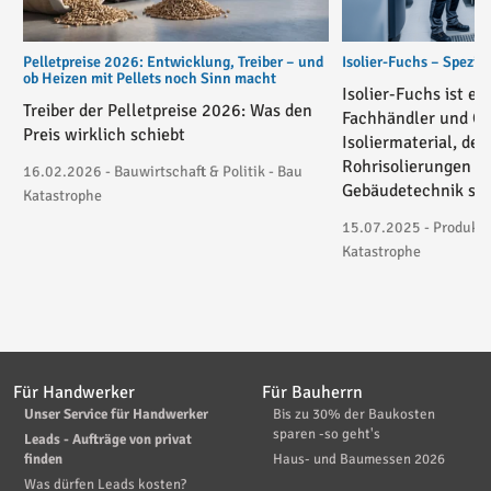
Pelletpreise 2026: Entwicklung, Treiber – und
Isolier-Fuchs – Spezial
ob Heizen mit Pellets noch Sinn macht
Isolier-Fuchs ist ei
Treiber der Pelletpreise 2026: Was den
Fachhändler und On
Preis wirklich schiebt
Isoliermaterial, der
Rohrisolierungen in
16.02.2026 - Bauwirtschaft & Politik - Bau
Gebäudetechnik spez
Katastrophe
15.07.2025 - Produktv
Katastrophe
Für Handwerker
Für Bauherrn
Unser Service für Handwerker
Bis zu 30% der Baukosten
sparen -so geht's
Leads - Aufträge von privat
finden
Haus- und Baumessen 2026
Was dürfen Leads kosten?