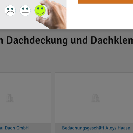
ch Dachdeckung und Dachkle
au Dach GmbH
Bedachungsgeschäft Aloys Haase