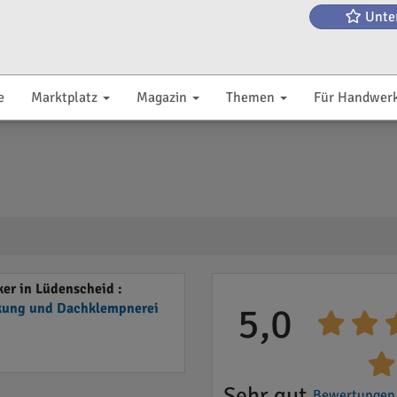
Unte
e
Marktplatz
Magazin
Themen
Für Handwer
er in Lüdenscheid :
ung und Dachklempnerei
5,0
Sehr gut
Bewertungen