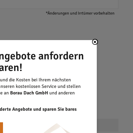
*Änderungen und Irrtümer vorbehalten
ngebote anfordern
aren!
 und die Kosten bei Ihrem nächsten
nseren kostenlosen Service und stellen
ge an
Borau Dach GmbH
und anderen
derte Angebote und sparen Sie bares