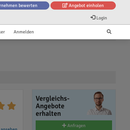
rnehmen bewerten
Angebot einholen
Login
ker
Anmelden
Vergleichs-
Angebote
erhalten
Anfragen
 ansehen