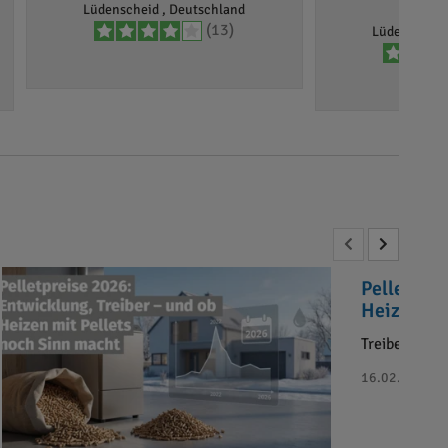
Tessm
Lüdenscheid , Deutschland
(13)
Lüdenscheid
Pelletprei
Heizen mi
Treiber der 
16.02.2026 - B