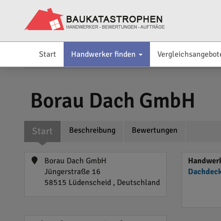
Start
Handwerker finden
Vergleichsangebot
Borau Dach GmbH
Start
Beschreibung
Bewertungen
Borau Dach GmbH
Handwerk
Jüngerstraße 16
Dachdeck
58515 Lüdenscheid , Deutschland