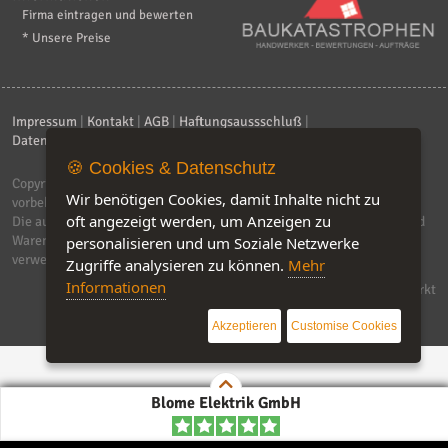
Firma eintragen und bewerten
* Unsere Preise
Impressum
|
Kontakt
|
AGB
|
Haftungsaussschluß
|
Datenschutzerklärung
|
FAQ
🍪 Cookies & Datenschutz
Copyright © 2026
ebiz-consult GmbH & Co. KG
. Alle Rechte
Wir benötigen Cookies, damit Inhalte nicht zu
vorbehalten.
oft angezeigt werden, um Anzeigen zu
Die auf dieser Seite verwendeten Produktbezeichnungen, Namen und
Warenzeichen sind Eigentum der jeweiligen Firmen. Unser Portal
personalisieren und um Soziale Netzwerke
verwendet Affiliat-Links, für dir wir Geld erhalten.
Zugriffe analysieren zu können.
Mehr
Informationen
Software by IQ-Markt
Akzeptieren
Customise Cookies
Blome Elektrik GmbH