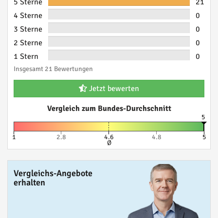
5 Sterne
21
4 Sterne
0
3 Sterne
0
2 Sterne
0
1 Stern
0
Insgesamt 21 Bewertungen
Jetzt bewerten
Vergleich zum Bundes-Durchschnitt
5
1
2.8
4.6
4.8
5
Ø
Vergleichs-Angebote
erhalten