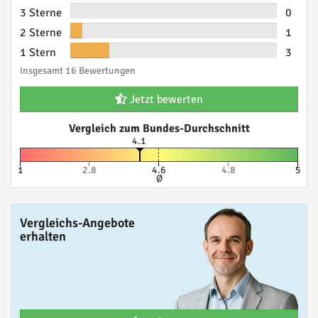
3 Sterne
0
2 Sterne
1
1 Stern
3
Insgesamt 16 Bewertungen
Jetzt bewerten
Vergleich zum Bundes-Durchschnitt
4.1
1
2.8
4.6
4.8
5
Ø
Vergleichs-Angebote
erhalten