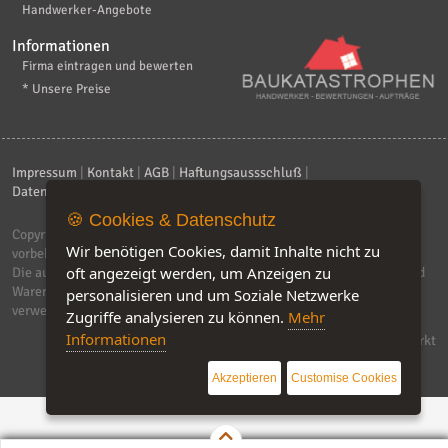
Handwerker-Angebote
Informationen
Firma eintragen und bewerten
* Unsere Preise
Impressum
|
Kontakt
|
AGB
|
Haftungsaussschluß
|
Datenschutzerklärung
|
FAQ
🍪 Cookies & Datenschutz
Copyright © 2026
ebiz-consult GmbH & Co. KG
. Alle Rechte
Wir benötigen Cookies, damit Inhalte nicht zu
vorbehalten.
oft angezeigt werden, um Anzeigen zu
Die auf dieser Seite verwendeten Produktbezeichnungen, Namen und
Warenzeichen sind Eigentum der jeweiligen Firmen. Unser Portal
personalisieren und um Soziale Netzwerke
verwendet Affiliat-Links, für dir wir Geld erhalten.
Zugriffe analysieren zu können.
Mehr
Informationen
Software by IQ-Markt
Akzeptieren
Customise Cookies