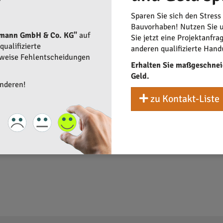
 finden. Indem Verbraucher Angebote vergleichen und bewerten, tr
Sparen Sie sich den Stress
Bauvorhaben! Nutzen Sie u
rmann GmbH & Co. KG"
auf
Sie jetzt eine Projektanfra
ualifizierte
anderen qualifizierte Hand
rweise Fehlentscheidungen
Erhalten Sie maßgeschnei
Geld.
anderen!
zu Kontakt-Liste