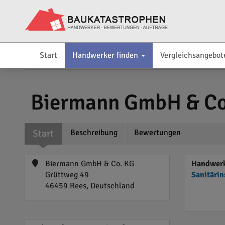
Start
Handwerker finden
Vergleichsangebot
Biermann GmbH & Co
Start
Beschreibung
Bewertungen
Biermann GmbH & Co. KG
Handwerk
Grüttweg 49
Sanitärin
46459 Rees, Deutschland