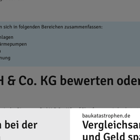
 sich in folgenden Bereichen zusammenfassen:
nlagen
Wärmepumpen
n
nnung
 & Co. KG bewerten oder
ie der Biermann GmbH & Co. KG auf Plattformen wie baukatastro
baukatastrophen.de
ensionen erhalten künftige Kunden einen ehrlichen Einblick in d
 bei der
Vergleichsa
ch, bei dem nicht immer das teuerste oder billigste Angebot das B
Serviceleistung zu erhalten. Für das lokale Handwerk in Rees si
n
und Geld sp
leichsangebote
über Sanitärinstallationen und Bäder zu prüfen. So