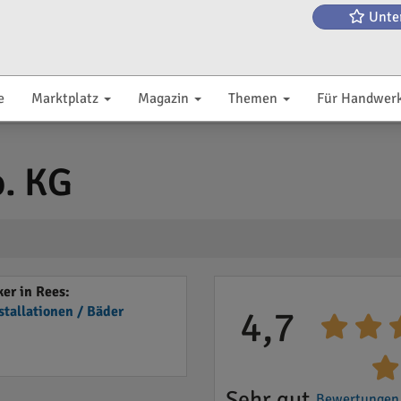
Unte
e
Marktplatz
Magazin
Themen
Für Handwer
. KG
er in Rees:
stallationen / Bäder
4,7
Sehr gut
Bewertungen