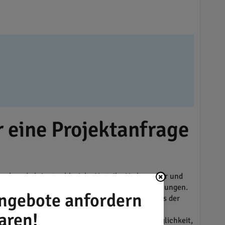
 eine Projektanfrage
phen.de bringt zahlreiche Vorteile. Verbraucher und
ie Qualität und Zuverlässigkeit von Dienstleistungen.
ngebote anfordern
este ist. Oft lohnt es sich, auch Handwerker aus der
nd Aufträge von privat immens wichtig, um die
aren!
lche Vergleiche sparen Geld und bieten die Möglichkeit,