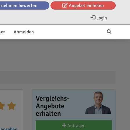
rnehmen bewerten
Angebot einholen
Login
ker
Anmelden
Vergleichs-
Angebote
erhalten
Anfragen
 ansehen