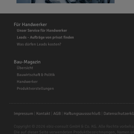
Für Handwerker
Unser Service für Handwerker
Leads - Aufträge von privat finden
Was dürfen Leads kosten?
Bau-Magazin
Übersicht
Bauwirtschaft & Politik
Handwerker
Produktvorstellungen
Impressum
|
Kontakt
|
AGB
|
Haftungsaussschluß
|
Datenschutzerkl
Copyright © 2026
ebiz-consult GmbH & Co. KG
. Alle Rechte vorbeha
Die auf dieser Seite verwendeten Produktbezeichnungen, Namen u