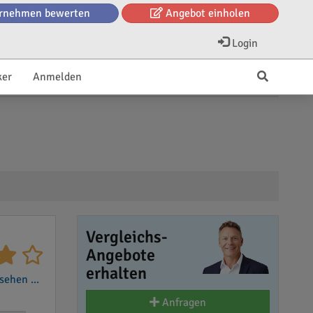
rnehmen bewerten
Angebot einholen
Login
ker
Anmelden
Vergleichs-
Angebote
erhalten
ehen ...
Anfragen