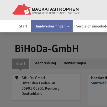
Start
Handwerker finden
Vergleichsangebot
BiHoDa-GmbH
Start
Beschreibung
Bewertungen
BiHoDa-GmbH
Handwerk
Unter den Linden 30
Sanitärin
06901 06901 Kemberg,
Deutschland