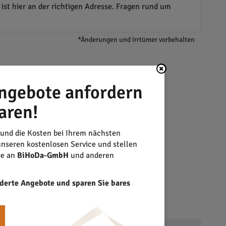
st hier an der richtigen Adresse. Fragen rund um
*Änderungen und Irrtümer vorbehalten
ngebote anfordern
aren!
 und die Kosten bei Ihrem nächsten
nseren kostenlosen Service und stellen
ge an
BiHoDa-GmbH
und anderen
derte Angebote und sparen Sie bares