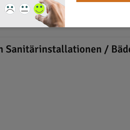
h Sanitärinstallationen / Bä