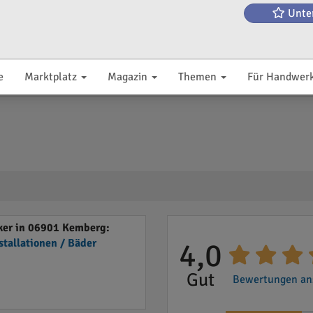
Unte
e
Marktplatz
Magazin
Themen
Für Handwer
er in 06901 Kemberg:
stallationen / Bäder
4,0
Gut
Bewertungen ans