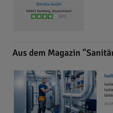
BiHoDa-GmbH
06901 Kemberg, Deutschland
(21)
Aus dem Magazin "Sanitär
Isol
Isol
Isoli
Gebäu
15.07