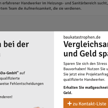
n erfahrener Handwerker im Heizungs- und Sanitärbereich sucht, i
em Team die Aufmerksamkeit, die sie verdienen.
baukatastrophen.de
 bei der
Vergleichsa
n
und Geld sp
Sparen Sie sich den Stress
Bauvorhaben! Nutzen Sie u
oDa-GmbH"
auf
Sie jetzt eine Projektanfra
ualifizierte
qualifizierte Handwerker.
rweise Fehlentscheidungen
Erhalten Sie maßgeschnei
Geld.
anderen!
zu Kontakt-Liste