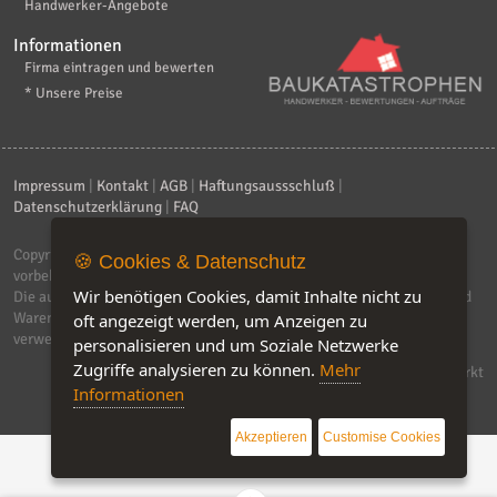
Handwerker-Angebote
Informationen
Firma eintragen und bewerten
* Unsere Preise
Impressum
|
Kontakt
|
AGB
|
Haftungsaussschluß
|
Datenschutzerklärung
|
FAQ
Copyright © 2026
ebiz-consult GmbH & Co. KG
. Alle Rechte
🍪 Cookies & Datenschutz
vorbehalten.
Wir benötigen Cookies, damit Inhalte nicht zu
Die auf dieser Seite verwendeten Produktbezeichnungen, Namen und
Warenzeichen sind Eigentum der jeweiligen Firmen. Unser Portal
oft angezeigt werden, um Anzeigen zu
verwendet Affiliat-Links, für dir wir Geld erhalten.
personalisieren und um Soziale Netzwerke
Zugriffe analysieren zu können.
Mehr
Software by IQ-Markt
Informationen
Akzeptieren
Customise Cookies