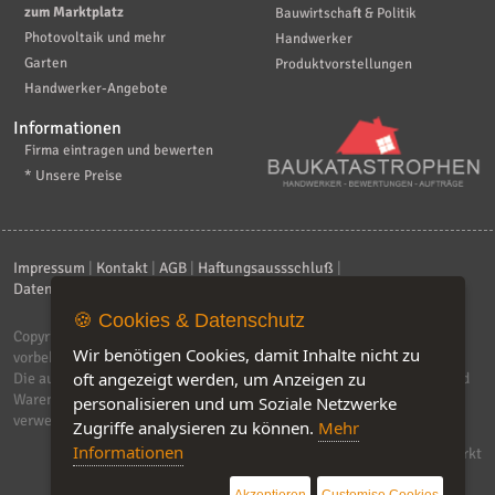
zum Marktplatz
Bauwirtschaft & Politik
Photovoltaik und mehr
Handwerker
Garten
Produktvorstellungen
Handwerker-Angebote
Informationen
Firma eintragen und bewerten
* Unsere Preise
Impressum
|
Kontakt
|
AGB
|
Haftungsaussschluß
|
Datenschutzerklärung
|
FAQ
🍪 Cookies & Datenschutz
Copyright © 2026
ebiz-consult GmbH & Co. KG
. Alle Rechte
Wir benötigen Cookies, damit Inhalte nicht zu
vorbehalten.
oft angezeigt werden, um Anzeigen zu
Die auf dieser Seite verwendeten Produktbezeichnungen, Namen und
Warenzeichen sind Eigentum der jeweiligen Firmen. Unser Portal
personalisieren und um Soziale Netzwerke
verwendet Affiliat-Links, für dir wir Geld erhalten.
Zugriffe analysieren zu können.
Mehr
Informationen
Software by IQ-Markt