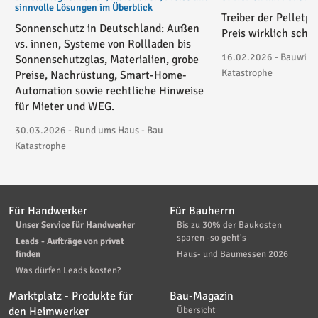
sinnvolle Lösungen im Überblick
Treiber der Pelletp
Sonnenschutz in Deutschland: Außen
Preis wirklich schie
vs. innen, Systeme von Rollladen bis
16.02.2026 - Bauwirtsc
Sonnenschutzglas, Materialien, grobe
Katastrophe
Preise, Nachrüstung, Smart-Home-
Automation sowie rechtliche Hinweise
für Mieter und WEG.
30.03.2026 - Rund ums Haus - Bau
Katastrophe
Für Handwerker
Für Bauherrn
Unser Service für Handwerker
Bis zu 30% der Baukosten
sparen -so geht's
Leads - Aufträge von privat
finden
Haus- und Baumessen 2026
Was dürfen Leads kosten?
Marktplatz - Produkte für
Bau-Magazin
den Heimwerker
Übersicht