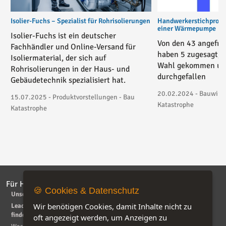
Isolier-Fuchs – Spezialist für Rohrisolierungen
Handwerkerstichprobe 
einer Wärmepumpe
Isolier-Fuchs ist ein deutscher
Von den 43 angefra
Fachhändler und Online-Versand für
haben 5 zugesagt, 3
Isoliermaterial, der sich auf
Wahl gekommen und
Rohrisolierungen in der Haus- und
durchgefallen
Gebäudetechnik spezialisiert hat.
20.02.2024 - Bauwirtsc
15.07.2025 - Produktvorstellungen - Bau
Katastrophe
Katastrophe
Für Handwerker
Für Bauherrn
🍪 Cookies & Datenschutz
Unser Service für Handwerker
Bis zu 30% der Baukosten
sparen -so geht's
Wir benötigen Cookies, damit Inhalte nicht zu
Leads - Aufträge von privat
finden
Haus- und Baumessen 2026
oft angezeigt werden, um Anzeigen zu