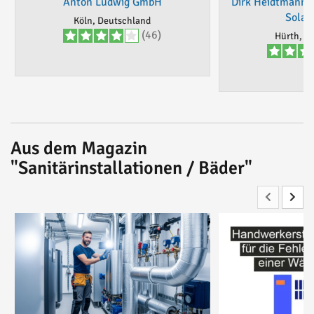
Anton Ludwig GmbH
Dirk Heidtmann S
Solar
Köln, Deutschland
(46)
Hürth, D
Aus dem Magazin
"Sanitärinstallationen / Bäder"