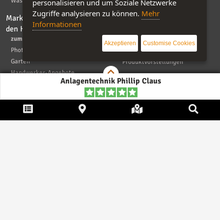
Was dürfen Leads kosten?
personalisieren und um Soziale Netzwerke
Zugriffe analysieren zu können.
Mehr
Marktplatz - Produkte für
Bau-Magazin
Informationen
den Heimwerker
Übersicht
zum Marktplatz
Bauwirtschaft & Politik
Akzeptieren
Customise Cookies
Photovoltaik und mehr
Handwerker
Garten
Produktvorstellungen
Handwerker-Angebote
Anlagentechnik Phillip Claus
Informationen
Firma eintragen und bewerten
* Unsere Preise
Impressum
|
Kontakt
|
AGB
|
Haftungsaussschluß
|
Datenschutzerklärung
|
FAQ
Copyright © 2026
ebiz-consult GmbH & Co. KG
. Alle Rechte
vorbehalten.
Die auf dieser Seite verwendeten Produktbezeichnungen, Namen und
Warenzeichen sind Eigentum der jeweiligen Firmen. Unser Portal