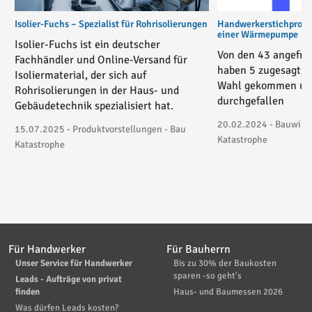
Isolier-Fuchs – Spezialist für Rohrisolierungen
Handwerkerstichprobe 
einer Wärmepumpe
Isolier-Fuchs ist ein deutscher
Von den 43 angefra
Fachhändler und Online-Versand für
haben 5 zugesagt, 3
Isoliermaterial, der sich auf
Wahl gekommen und
Rohrisolierungen in der Haus- und
durchgefallen
Gebäudetechnik spezialisiert hat.
20.02.2024 - Bauwirtsc
15.07.2025 - Produktvorstellungen - Bau
Katastrophe
Katastrophe
Für Handwerker
Für Bauherrn
Unser Service für Handwerker
Bis zu 30% der Baukosten
sparen -so geht's
Leads - Aufträge von privat
finden
Haus- und Baumessen 2026
Was dürfen Leads kosten?