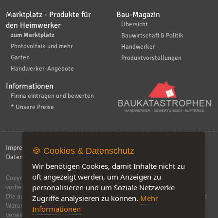
Marktplatz - Produkte für
Bau-Magazin
den Heimwerker
Übersicht
zum Marktplatz
Bauwirtschaft & Politik
Photovoltaik und mehr
Handwerker
Garten
Produktvorstellungen
Handwerker-Angebote
Informationen
Firma eintragen und bewerten
* Unsere Preise
Impressum
|
Kontakt
|
AGB
|
Haftungsaussschluß
|
🍪 Cookies & Datenschutz
Datenschutzerklärung
|
FAQ
Wir benötigen Cookies, damit Inhalte nicht zu
oft angezeigt werden, um Anzeigen zu
Copyright © 2026
ebiz-consult GmbH & Co. KG
. Alle Rechte
personalisieren und um Soziale Netzwerke
vorbehalten.
Die auf dieser Seite verwendeten Produktbezeichnungen, Namen und
Zugriffe analysieren zu können.
Mehr
Warenzeichen sind Eigentum der jeweiligen Firmen. Unser Portal
Informationen
verwendet Affiliat-Links, für dir wir Geld erhalten.