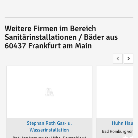
Weitere Firmen im Bereich
Sanitärinstallationen / Bäder aus
60437 Frankfurt am Main
Stephan Roth Gas- u.
Huhn Haust
Wasserinstallation
Bad Homburg vor de