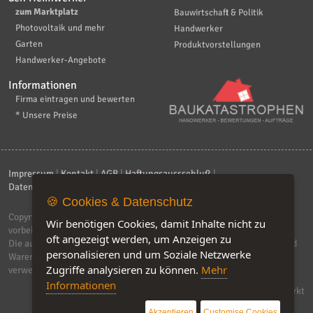
zum Marktplatz
Bauwirtschaft & Politik
Photovoltaik und mehr
Handwerker
Garten
Produktvorstellungen
Handwerker-Angebote
Informationen
Firma eintragen und bewerten
* Unsere Preise
Impressum
|
Kontakt
|
AGB
|
Haftungsaussschluß
|
Datenschutzerklärung
|
FAQ
🍪 Cookies & Datenschutz
Copyright © 2026
ebiz-consult GmbH & Co. KG
. Alle Rechte
Wir benötigen Cookies, damit Inhalte nicht zu
vorbehalten.
oft angezeigt werden, um Anzeigen zu
Die auf dieser Seite verwendeten Produktbezeichnungen, Namen und
personalisieren und um Soziale Netzwerke
Warenzeichen sind Eigentum der jeweiligen Firmen. Unser Portal
Zugriffe analysieren zu können.
Mehr
verwendet Affiliat-Links, für dir wir Geld erhalten.
Informationen
Software by IQ-Markt
Akzeptieren
Customise Cookies