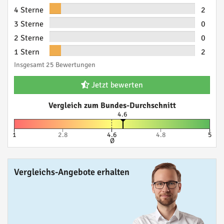
4 Sterne
2
3 Sterne
0
2 Sterne
0
1 Stern
2
Insgesamt 25 Bewertungen
Jetzt bewerten
Vergleich zum Bundes-Durchschnitt
4.6
1
2.8
4.6
4.8
5
Ø
Vergleichs-Angebote erhalten