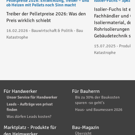
Pelletpreise 2026: Entwicklung, Treiber – und
Isolier-Fuchs – Spezial
ob Heizen mit Pellets noch Sinn macht
Isolier-Fuchs ist ei
Treiber der Pelletpreise 2026: Was den
Fachhändler und On
Preis wirklich schiebt
Isoliermaterial, der
Rohrisolierungen in
16.02.2026 - Bauwirtschaft & Politik - Bau
Gebäudetechnik spez
Katastrophe
15.07.2025 - Produktv
Katastrophe
Für Handwerker
Für Bauherrn
Unser Service für Handwerker
Bis zu 30% der Baukosten
sparen -so geht's
Leads - Aufträge von privat
finden
Haus- und Baumessen 2026
Was dürfen Leads kosten?
Marktplatz - Produkte für
Bau-Magazin
den Heimwerker
Übersicht