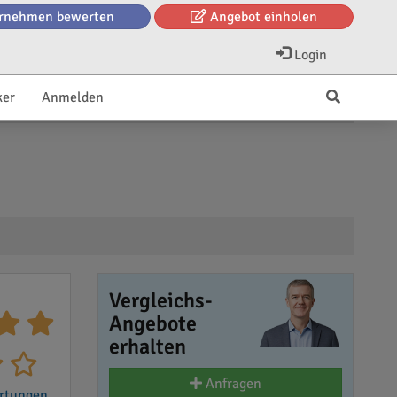
rnehmen bewerten
Angebot einholen
Login
ker
Anmelden
Vergleichs-
Angebote
erhalten
Anfragen
rtungen