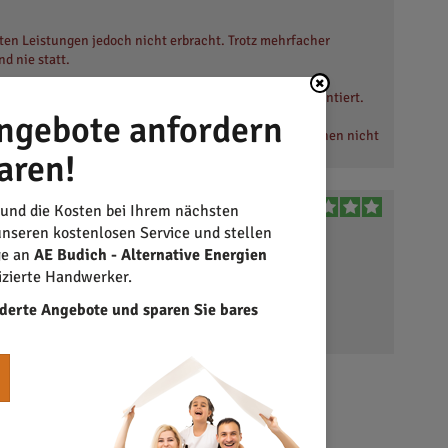
ten Leistungen jedoch nicht erbracht. Trotz mehrfacher
d nie statt.
on war insgesamt unzuverlässig und wenig kundenorientiert.
ngebote anfordern
giert. Zusätzlich ist die Unternehmenswebseite inzwischen nicht
aren!
hlen und rate anderen Kunden, bei Vorauszahlungen besondere
Gesamtbewertung
 und die Kosten bei Ihrem nächsten
 und war
nseren kostenlosen Service und stellen
ge an
AE Budich - Alternative Energien
izierte Handwerker.
derte Angebote und sparen Sie bares