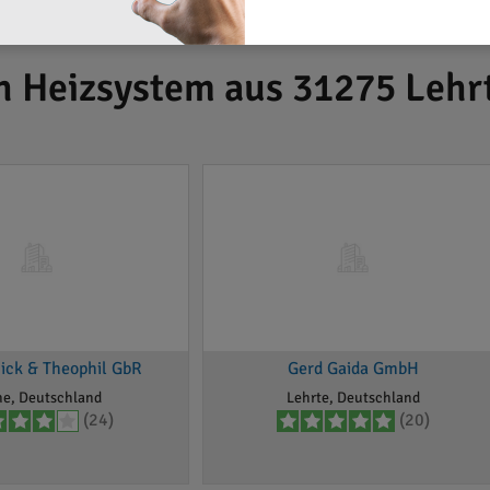
h Heizsystem aus 31275 Lehr
nick & Theophil GbR
Gerd Gaida GmbH
ne, Deutschland
Lehrte, Deutschland
(24)
(20)