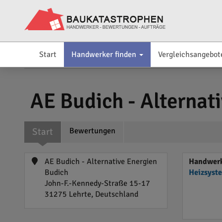
Start
Handwerker finden
Vergleichsangebot
AE Budich - Alternat
Start
Bewertungen
AE Budich - Alternative Energien
Handwerk
Budich
Heizsyst
John-F.-Kennedy-Straße 15-17
31275 Lehrte, Deutschland