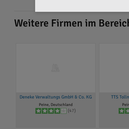
Weitere Firmen im Bereic
Deneke Verwaltungs GmbH & Co. KG
TTS Toll
Peine, Deutschland
Pei
(47)