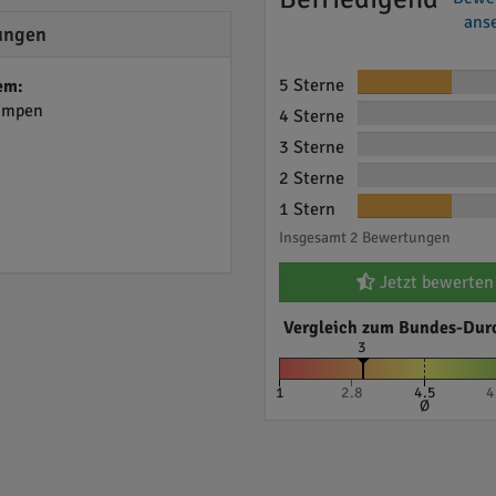
anse
ungen
5 Sterne
em:
umpen
4 Sterne
3 Sterne
2 Sterne
1 Stern
Insgesamt 2 Bewertungen
Jetzt bewerten
Vergleich zum Bundes-Dur
3
1
2.8
4.5
4
Ø