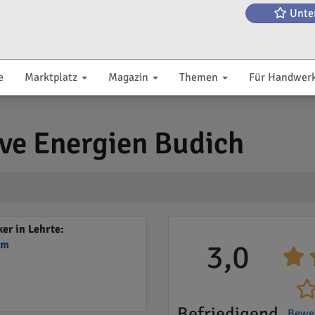
Unte
e
Marktplatz
Magazin
Themen
Für Handwer
ive Energien Budich
er in Lehrte:
em
3,0
Befriedigend
Bewe