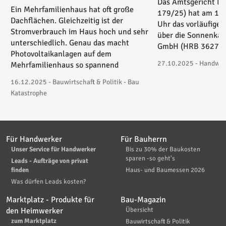
Das Amtsgericht Es
Ein Mehrfamilienhaus hat oft große
179/25) hat am 17
Dachflächen. Gleichzeitig ist der
Uhr das vorläufige 
Stromverbrauch im Haus hoch und sehr
über die Sonnenkau
unterschiedlich. Genau das macht
GmbH (HRB 36271) 
Photovoltaikanlagen auf dem
27.10.2025 - Handwerk
Mehrfamilienhaus so spannend
16.12.2025 - Bauwirtschaft & Politik - Bau
Katastrophe
Für Handwerker
Für Bauherrn
Unser Service für Handwerker
Bis zu 30% der Baukosten
sparen -so geht's
Leads - Aufträge von privat
finden
Haus- und Baumessen 2026
Was dürfen Leads kosten?
Marktplatz - Produkte für
Bau-Magazin
den Heimwerker
Übersicht
zum Marktplatz
Bauwirtschaft & Politik