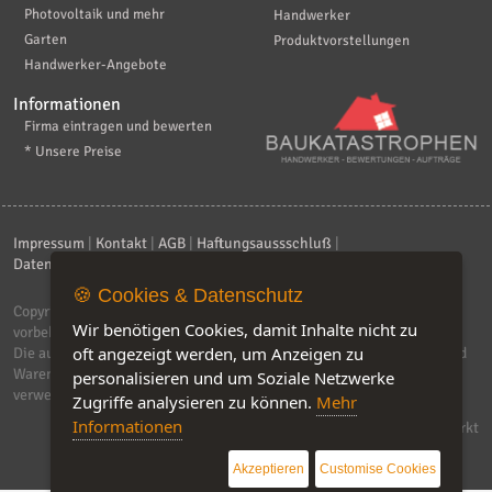
Photovoltaik und mehr
Handwerker
Garten
Produktvorstellungen
Handwerker-Angebote
Informationen
Firma eintragen und bewerten
* Unsere Preise
Impressum
|
Kontakt
|
AGB
|
Haftungsaussschluß
|
Datenschutzerklärung
|
FAQ
🍪 Cookies & Datenschutz
Copyright © 2026
ebiz-consult GmbH & Co. KG
. Alle Rechte
Wir benötigen Cookies, damit Inhalte nicht zu
vorbehalten.
oft angezeigt werden, um Anzeigen zu
Die auf dieser Seite verwendeten Produktbezeichnungen, Namen und
Warenzeichen sind Eigentum der jeweiligen Firmen. Unser Portal
personalisieren und um Soziale Netzwerke
verwendet Affiliat-Links, für dir wir Geld erhalten.
Zugriffe analysieren zu können.
Mehr
Informationen
Software by IQ-Markt
Akzeptieren
Customise Cookies