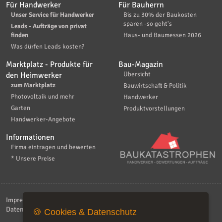
Für Handwerker
Für Bauherrn
Unser Service für Handwerker
Bis zu 30% der Baukosten
sparen -so geht's
Leads - Aufträge von privat
finden
Haus- und Baumessen 2026
Was dürfen Leads kosten?
Marktplatz - Produkte für
Bau-Magazin
den Heimwerker
Übersicht
zum Marktplatz
Bauwirtschaft & Politik
Photovoltaik und mehr
Handwerker
Garten
Produktvorstellungen
Handwerker-Angebote
Informationen
Firma eintragen und bewerten
* Unsere Preise
Impressum
|
Kontakt
|
AGB
|
Haftungsaussschluß
|
Datenschutzerklärung
|
FAQ
🍪 Cookies & Datenschutz